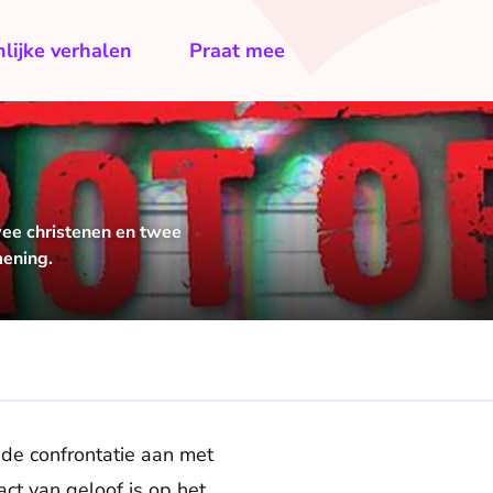
lijke verhalen
Praat mee
twee christenen en twee
mening.
de confrontatie aan met
ct van geloof is op het