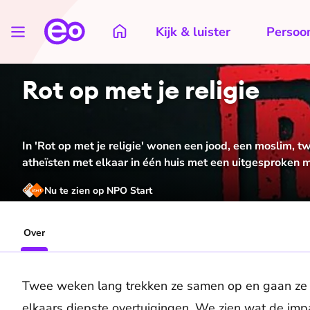
Kijk & luister
Persoon
Rot op met je religie
In 'Rot op met je religie' wonen een jood, een moslim, 
atheïsten met elkaar in één huis met een uitgesproken 
Nu te zien op NPO Start
Over
Twee weken lang trekken ze samen op en gaan ze 
elkaars diepste overtuigingen. We zien wat de impa