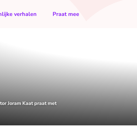
lijke verhalen
Praat mee
ator Joram Kaat praat met