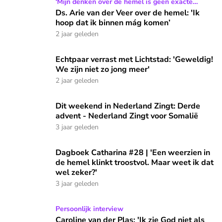
Ds. Arie van der Veer over de hemel: 'Ik hoop dat ik binne
‘Mijn denken over de hemel is geen exacte
wetenschap’
Ds. Arie van der Veer over de hemel: 'Ik
hoop dat ik binnen mág komen’
2 jaar geleden
Echtpaar verrast met Lichtstad: 'Geweldig! We zijn niet zo j
Echtpaar verrast met Lichtstad: 'Geweldig!
We zijn niet zo jong meer'
2 jaar geleden
Dit weekend in Nederland Zingt: Derde advent - Nederland 
Dit weekend in Nederland Zingt: Derde
advent - Nederland Zingt voor Somalië
3 jaar geleden
Dagboek Catharina #28 | 'Een weerzien in de hemel klinkt tr
Dagboek Catharina #28 | 'Een weerzien in
de hemel klinkt troostvol. Maar weet ik dat
wel zeker?'
3 jaar geleden
Caroline van der Plas: 'Ik zie God niet als een persoon, maa
Persoonlijk interview
Caroline van der Plas: 'Ik zie God niet als