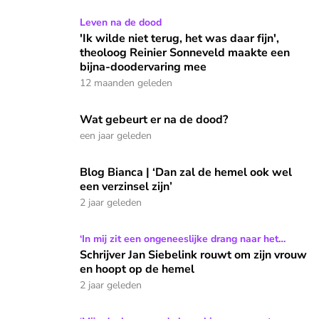
'Ik wilde niet terug, het was daar fijn', theoloog Reinier 
Leven na de dood
'Ik wilde niet terug, het was daar fijn',
theoloog Reinier Sonneveld maakte een
bijna-doodervaring mee
12 maanden geleden
Wat gebeurt er na de dood?
Wat gebeurt er na de dood?
een jaar geleden
Blog Bianca | ‘Dan zal de hemel ook wel een verzinsel zijn’
Blog Bianca | ‘Dan zal de hemel ook wel
een verzinsel zijn’
2 jaar geleden
Schrijver Jan Siebelink rouwt om zijn vrouw en hoopt op de
‘In mij zit een ongeneeslijke drang naar het
mystieke’
Schrijver Jan Siebelink rouwt om zijn vrouw
en hoopt op de hemel
2 jaar geleden