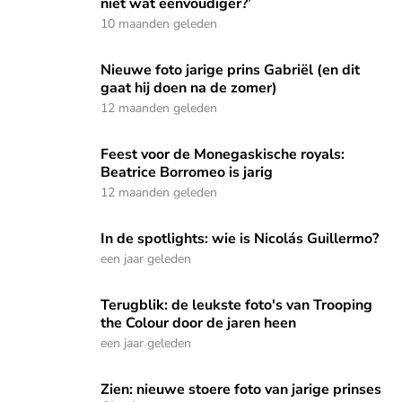
niet wat eenvoudiger?’
10 maanden geleden
Nieuwe foto jarige prins Gabriël (en dit gaat hij doen na de 
Nieuwe foto jarige prins Gabriël (en dit
gaat hij doen na de zomer)
12 maanden geleden
Feest voor de Monegaskische royals: Beatrice Borromeo is j
Feest voor de Monegaskische royals:
Beatrice Borromeo is jarig
12 maanden geleden
In de spotlights: wie is Nicolás Guillermo?
In de spotlights: wie is Nicolás Guillermo?
een jaar geleden
Terugblik: de leukste foto's van Trooping the Colour door d
Terugblik: de leukste foto's van Trooping
the Colour door de jaren heen
een jaar geleden
Zien: nieuwe stoere foto van jarige prinses Charlotte
Zien: nieuwe stoere foto van jarige prinses