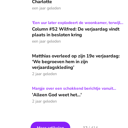
Charlotte
een jaar geleden
Column #52 Wilfred: De verjaardag vindt plaats in besloten
‘Een uur later explodeert de woonkamer, terwijl
ik implodeer’
Column #52 Wilfred: De verjaardag vindt
plaats in besloten kring
een jaar geleden
Matthias overleed op zijn 19e verjaardag: ‘We begroeven hem
Matthias overleed op zijn 19e verjaardag:
‘We begroeven hem in zijn
verjaardagskleding’
2 jaar geleden
'Alleen God weet het...'
Margje over een schokkend berichtje vanuit
Gambia
'Alleen God weet het...'
2 jaar geleden
Meer artikelen
12
/
414