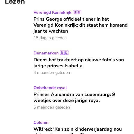
Lezen
Prins George officieel tiener in het Verenigd Koninkrijk: di
Verenigd Koninkrijk 🇬🇧
Prins George officieel tiener in het
Verenigd Koninkrijk: dit staat hem komend
jaar te wachten
15 dagen geleden
Deens hof trakteert op nieuwe foto's van jarige prinses Isab
Denemarken 🇩🇰
Deens hof trakteert op nieuwe foto's van
jarige prinses Isabella
4 maanden geleden
Prinses Alexandra van Luxemburg: 9 weetjes over deze jarig
Onbekende royal
Prinses Alexandra van Luxemburg: 9
weetjes over deze jarige royal
6 maanden geleden
Wilfred: ‘Kan zo'n kinderverjaardag nou niet wat eenvoudige
Column
Wilfred: ‘Kan zo'n kinderverjaardag nou