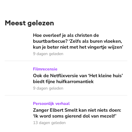
Meest gelezen
Hoe overleef je als christen de buurtbarbecue? ‘Zelfs als bur
Hoe overleef je als christen de
buurtbarbecue? ‘Zelfs als buren vloeken,
kun je beter niet met het vingertje wijzen’
9 dagen geleden
Ook de Netflixversie van ‘Het kleine huis’ biedt fijne huifka
Filmrecensie
Ook de Netflixversie van ‘Het kleine huis’
biedt fijne huifkarromantiek
9 dagen geleden
Zanger Elbert Smelt kan niet niets doen: ‘Ik word soms gier
Persoonlijk verhaal
Zanger Elbert Smelt kan niet niets doen:
‘Ik word soms gierend dol van mezelf’
13 dagen geleden