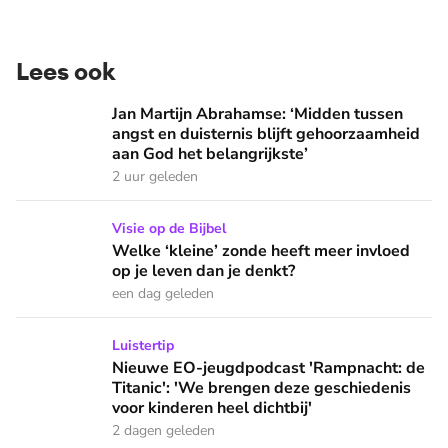
Lees ook
Jan Martijn Abrahamse: ‘Midden tussen angst en duisternis b
Jan Martijn Abrahamse: ‘Midden tussen
angst en duisternis blijft gehoorzaamheid
aan God het belangrijkste’
2 uur geleden
Welke ‘kleine’ zonde heeft meer invloed op je leven dan je 
Visie op de Bijbel
Welke ‘kleine’ zonde heeft meer invloed
op je leven dan je denkt?
een dag geleden
Nieuwe EO-jeugdpodcast 'Rampnacht: de Titanic': 'We brenge
Luistertip
Nieuwe EO-jeugdpodcast 'Rampnacht: de
Titanic': 'We brengen deze geschiedenis
voor kinderen heel dichtbij'
2 dagen geleden