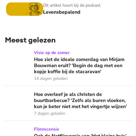
Levensbepalend
Dit artikel hoort bij de podcast
Levensbepalend
Meest gelezen
Hoe ziet de ideale zomerdag van Mirjam Bouwman eruit? 'Beg
Visie op de zomer
Hoe ziet de ideale zomerdag van Mirjam
Bouwman eruit? 'Begin de dag met een
kopje koffie bij de stacaravan'
14 dagen geleden
Hoe overleef je als christen de buurtbarbecue? ‘Zelfs als bur
Hoe overleef je als christen de
buurtbarbecue? ‘Zelfs als buren vloeken,
kun je beter niet met het vingertje wijzen’
7 dagen geleden
Ook de Netflixversie van ‘Het kleine huis’ biedt fijne huifka
Filmrecensie