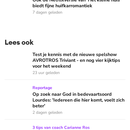
Ook de Netflixversie van ‘Het kleine huis’
biedt fijne huifkarromantiek
7 dagen geleden
Lees ook
Test je kennis met de nieuwe spelshow AVROTROS Triviant -
Test je kennis met de nieuwe spelshow
AVROTROS Triviant - en nog vier kijktips
voor het weekend
23 uur geleden
Op zoek naar God in bedevaartsoord Lourdes: 'Iedereen die h
Reportage
Op zoek naar God in bedevaartsoord
Lourdes: 'Iedereen die hier komt, voelt zich
beter'
2 dagen geleden
Zomervakantie? Zó houd je het leuk voor de kinderen!
3 tips van coach Carianne Ros