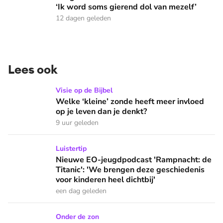
‘Ik word soms gierend dol van mezelf’
12 dagen geleden
Lees ook
Welke ‘kleine’ zonde heeft meer invloed op je leven dan je 
Visie op de Bijbel
Welke ‘kleine’ zonde heeft meer invloed
op je leven dan je denkt?
9 uur geleden
Nieuwe EO-jeugdpodcast 'Rampnacht: de Titanic': 'We brenge
Luistertip
Nieuwe EO-jeugdpodcast 'Rampnacht: de
Titanic': 'We brengen deze geschiedenis
voor kinderen heel dichtbij'
een dag geleden
Wat doen we in de vakantie op zondag: naar een buitenlandse
Onder de zon