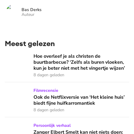
Bas Derks
Auteur
Meest gelezen
Hoe overleef je als christen de buurtbarbecue? ‘Zelfs als bur
Hoe overleef je als christen de
buurtbarbecue? ‘Zelfs als buren vloeken,
kun je beter niet met het vingertje wijzen’
8 dagen geleden
Ook de Netflixversie van ‘Het kleine huis’ biedt fijne huifka
Filmrecensie
Ook de Netflixversie van ‘Het kleine huis’
biedt fijne huifkarromantiek
8 dagen geleden
Zanger Elbert Smelt kan niet niets doen: ‘Ik word soms gier
Persoonlijk verhaal
Zanger Elbert Smelt kan niet niets doen: