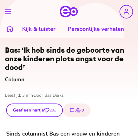
Kijk & luister
Persoonlijke verhalen
©
Bas Derks
Bas: ‘Ik heb sinds de geboorte van
onze kinderen plots angst voor de
dood’
Column
Leestijd:
3
min
Door
Bas Derks
Geef een hartje
0
0
23
x
reacties
stemmen
Sinds columnist Bas een vrouw en kinderen