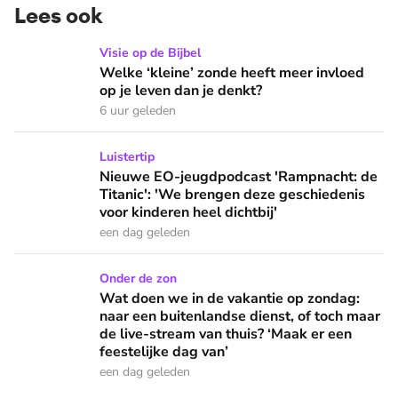
Lees ook
Welke ‘kleine’ zonde heeft meer invloed op je leven dan je 
Visie op de Bijbel
Welke ‘kleine’ zonde heeft meer invloed
op je leven dan je denkt?
6 uur geleden
Nieuwe EO-jeugdpodcast 'Rampnacht: de Titanic': 'We brenge
Luistertip
Nieuwe EO-jeugdpodcast 'Rampnacht: de
Titanic': 'We brengen deze geschiedenis
voor kinderen heel dichtbij'
een dag geleden
Wat doen we in de vakantie op zondag: naar een buitenlandse
Onder de zon
Wat doen we in de vakantie op zondag:
naar een buitenlandse dienst, of toch maar
de live-stream van thuis? ‘Maak er een
feestelijke dag van’
een dag geleden