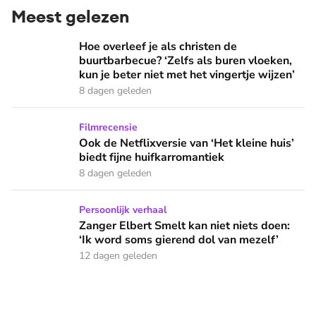
Meest gelezen
Hoe overleef je als christen de buurtbarbecue? ‘Zelfs als bur
Hoe overleef je als christen de
buurtbarbecue? ‘Zelfs als buren vloeken,
kun je beter niet met het vingertje wijzen’
8 dagen geleden
Ook de Netflixversie van ‘Het kleine huis’ biedt fijne huifka
Filmrecensie
Ook de Netflixversie van ‘Het kleine huis’
biedt fijne huifkarromantiek
8 dagen geleden
Zanger Elbert Smelt kan niet niets doen: ‘Ik word soms gier
Persoonlijk verhaal
Zanger Elbert Smelt kan niet niets doen:
‘Ik word soms gierend dol van mezelf’
12 dagen geleden