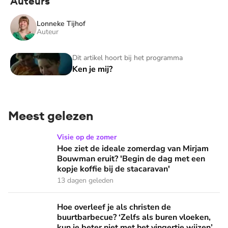
Auteurs
Lonneke Tijhof
Auteur
Ken je mij?
Dit artikel hoort bij het programma
Ken je mij?
Meest gelezen
Hoe ziet de ideale zomerdag van Mirjam Bouwman eruit? 'Beg
Visie op de zomer
Hoe ziet de ideale zomerdag van Mirjam
Bouwman eruit? 'Begin de dag met een
kopje koffie bij de stacaravan'
13 dagen geleden
Hoe overleef je als christen de buurtbarbecue? ‘Zelfs als bur
Hoe overleef je als christen de
buurtbarbecue? ‘Zelfs als buren vloeken,
kun je beter niet met het vingertje wijzen’