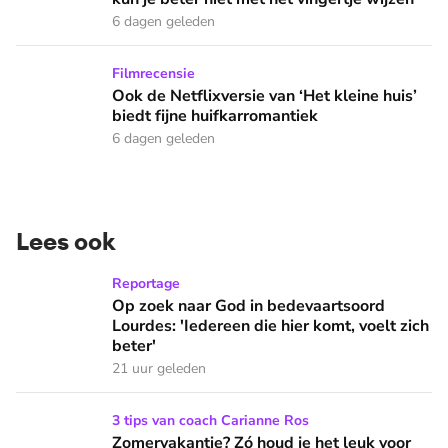
6 dagen geleden
Ook de Netflixversie van ‘Het kleine huis’ biedt fijne huifka
Filmrecensie
Ook de Netflixversie van ‘Het kleine huis’
biedt fijne huifkarromantiek
6 dagen geleden
Lees ook
Op zoek naar God in bedevaartsoord Lourdes: 'Iedereen die h
Reportage
Op zoek naar God in bedevaartsoord
Lourdes: 'Iedereen die hier komt, voelt zich
beter'
21 uur geleden
Zomervakantie? Zó houd je het leuk voor de kinderen!
3 tips van coach Carianne Ros
Zomervakantie? Zó houd je het leuk voor