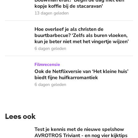
Bouwman eruit? 'Begin de dag met een
kopje koffie bij de stacaravan'
13 dagen geleden
Hoe overleef je als christen de buurtbarbecue? ‘Zelfs als bur
Hoe overleef je als christen de
buurtbarbecue? ‘Zelfs als buren vloeken,
kun je beter niet met het vingertje wijzen’
6 dagen geleden
Ook de Netflixversie van ‘Het kleine huis’ biedt fijne huifka
Filmrecensie
Ook de Netflixversie van ‘Het kleine huis’
biedt fijne huifkarromantiek
6 dagen geleden
Lees ook
Test je kennis met de nieuwe spelshow AVROTROS Triviant -
Test je kennis met de nieuwe spelshow
AVROTROS Triviant - en nog vier kijktips