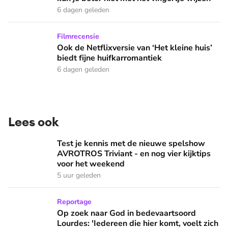
6 dagen geleden
Ook de Netflixversie van ‘Het kleine huis’ biedt fijne huifka
Filmrecensie
Ook de Netflixversie van ‘Het kleine huis’
biedt fijne huifkarromantiek
6 dagen geleden
Lees ook
Test je kennis met de nieuwe spelshow AVROTROS Triviant -
Test je kennis met de nieuwe spelshow
AVROTROS Triviant - en nog vier kijktips
voor het weekend
5 uur geleden
Op zoek naar God in bedevaartsoord Lourdes: 'Iedereen die h
Reportage
Op zoek naar God in bedevaartsoord
Lourdes: 'Iedereen die hier komt, voelt zich