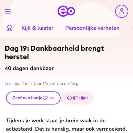
Kijk & luister
Persoonlijke verhalen
Dag 19: Dankbaarheid brengt
herstel
40 dagen dankbaar
Leestijd:
2
min
Door
Mirjam van der Vegt
Geef een hartje
3
1
0
16
x
emojis
reactie
stem
Tijdens je werk staat je brein vaak in de
actiestand. Dat is handig, maar ook vermoeiend.