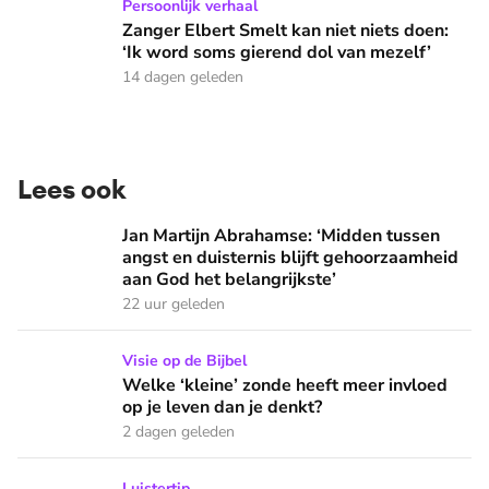
Zanger Elbert Smelt kan niet niets doen: ‘Ik word soms gier
Persoonlijk verhaal
Zanger Elbert Smelt kan niet niets doen:
‘Ik word soms gierend dol van mezelf’
14 dagen geleden
Lees ook
Jan Martijn Abrahamse: ‘Midden tussen angst en duisternis b
Jan Martijn Abrahamse: ‘Midden tussen
angst en duisternis blijft gehoorzaamheid
aan God het belangrijkste’
22 uur geleden
Welke ‘kleine’ zonde heeft meer invloed op je leven dan je 
Visie op de Bijbel
Welke ‘kleine’ zonde heeft meer invloed
op je leven dan je denkt?
2 dagen geleden
Nieuwe EO-jeugdpodcast 'Rampnacht: de Titanic': 'We brenge
Luistertip