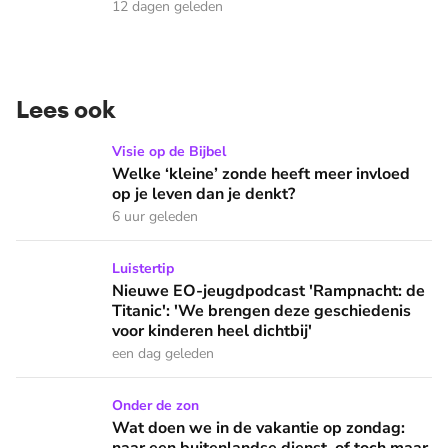
12 dagen geleden
Lees ook
Welke ‘kleine’ zonde heeft meer invloed op je leven dan je 
Visie op de Bijbel
Welke ‘kleine’ zonde heeft meer invloed
op je leven dan je denkt?
6 uur geleden
Nieuwe EO-jeugdpodcast 'Rampnacht: de Titanic': 'We brenge
Luistertip
Nieuwe EO-jeugdpodcast 'Rampnacht: de
Titanic': 'We brengen deze geschiedenis
voor kinderen heel dichtbij'
een dag geleden
Wat doen we in de vakantie op zondag: naar een buitenlandse
Onder de zon
Wat doen we in de vakantie op zondag: