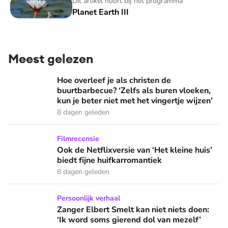
Planet Earth III
Dit artikel hoort bij het programma
Planet Earth III
Meest gelezen
Hoe overleef je als christen de buurtbarbecue? ‘Zelfs als bur
Hoe overleef je als christen de
buurtbarbecue? ‘Zelfs als buren vloeken,
kun je beter niet met het vingertje wijzen’
8 dagen geleden
Ook de Netflixversie van ‘Het kleine huis’ biedt fijne huifka
Filmrecensie
Ook de Netflixversie van ‘Het kleine huis’
biedt fijne huifkarromantiek
8 dagen geleden
Zanger Elbert Smelt kan niet niets doen: ‘Ik word soms gier
Persoonlijk verhaal
Zanger Elbert Smelt kan niet niets doen:
‘Ik word soms gierend dol van mezelf’