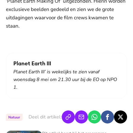
‘Planet Earth Making Of’ uitgezonden. Hierin worden
exclusieve beelden gedeeld en zien we de grote
uitdagingen waarvoor de film crews kwamen te
staan.
De weergave van deze video vereist jouw
toestemming voor social media cookies.
Toestemmingen aanpassen
Planet Earth III
Planet Earth III’ is wekelijks te zien vanaf
woensdag 8 mei om 21.30 uur bij de EO op NPO
1.
Deel dit artikel:
Natuur