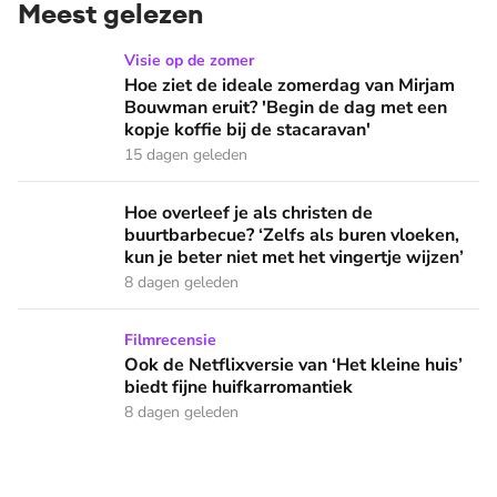
Meest gelezen
Hoe ziet de ideale zomerdag van Mirjam Bouwman eruit? 'Beg
Visie op de zomer
Hoe ziet de ideale zomerdag van Mirjam
Bouwman eruit? 'Begin de dag met een
kopje koffie bij de stacaravan'
15 dagen geleden
Hoe overleef je als christen de buurtbarbecue? ‘Zelfs als bur
Hoe overleef je als christen de
buurtbarbecue? ‘Zelfs als buren vloeken,
kun je beter niet met het vingertje wijzen’
8 dagen geleden
Ook de Netflixversie van ‘Het kleine huis’ biedt fijne huifka
Filmrecensie
Ook de Netflixversie van ‘Het kleine huis’
biedt fijne huifkarromantiek
8 dagen geleden