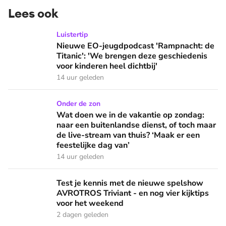
Lees ook
Nieuwe EO-jeugdpodcast 'Rampnacht: de Titanic': 'We brenge
Luistertip
Nieuwe EO-jeugdpodcast 'Rampnacht: de
Titanic': 'We brengen deze geschiedenis
voor kinderen heel dichtbij'
14 uur geleden
Wat doen we in de vakantie op zondag: naar een buitenlandse
Onder de zon
Wat doen we in de vakantie op zondag:
naar een buitenlandse dienst, of toch maar
de live-stream van thuis? ‘Maak er een
feestelijke dag van’
14 uur geleden
Test je kennis met de nieuwe spelshow AVROTROS Triviant -
Test je kennis met de nieuwe spelshow
AVROTROS Triviant - en nog vier kijktips
voor het weekend
2 dagen geleden