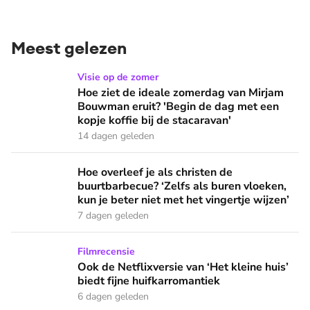
Meest gelezen
Hoe ziet de ideale zomerdag van Mirjam Bouwman eruit? 'Beg
Visie op de zomer
Hoe ziet de ideale zomerdag van Mirjam
Bouwman eruit? 'Begin de dag met een
kopje koffie bij de stacaravan'
14 dagen geleden
Hoe overleef je als christen de buurtbarbecue? ‘Zelfs als bur
Hoe overleef je als christen de
buurtbarbecue? ‘Zelfs als buren vloeken,
kun je beter niet met het vingertje wijzen’
7 dagen geleden
Ook de Netflixversie van ‘Het kleine huis’ biedt fijne huifka
Filmrecensie
Ook de Netflixversie van ‘Het kleine huis’
biedt fijne huifkarromantiek
6 dagen geleden