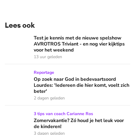
Lees ook
Test je kennis met de nieuwe spelshow AVROTROS Triviant -
Test je kennis met de nieuwe spelshow
AVROTROS Triviant - en nog vier kijktips
voor het weekend
13 uur geleden
Op zoek naar God in bedevaartsoord Lourdes: 'Iedereen die h
Reportage
Op zoek naar God in bedevaartsoord
Lourdes: 'Iedereen die hier komt, voelt zich
beter'
2 dagen geleden
Zomervakantie? Zó houd je het leuk voor de kinderen!
3 tips van coach Carianne Ros
Zomervakantie? Zó houd je het leuk voor
de kinderen!
3 dagen geleden