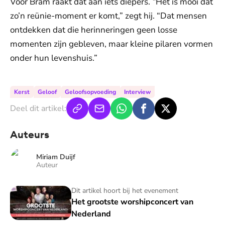
Voor Bram raakt dat aan iets diepers.
“
Het is mooi dat
zo’n reünie-moment er komt,” zegt hij. “Dat mensen
ontdekken dat die herinneringen geen losse
momenten zijn gebleven, maar kleine pilaren vormen
onder hun levenshuis.”
Kerst
Geloof
Geloofsopvoeding
Interview
Deel dit artikel:
Auteurs
Miriam Duijf
Auteur
Het grootste worshipconcert van Nederland
Dit artikel hoort bij het evenement
Het grootste worshipconcert van
Nederland