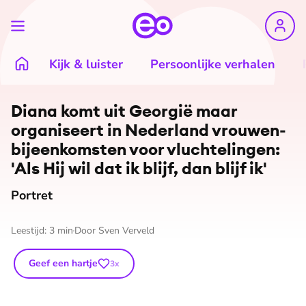
Kijk & luister
Persoonlijke verhalen
©
Janita Sassen
Diana komt uit Georgië maar
organiseert in Nederland vrou­wen­
bij­een­kom­sten voor vluch­te­lin­gen:
'Als Hij wil dat ik blijf, dan blijf ik'
Portret
Leestijd:
3
min
Door
Sven Verveld
Geef een hartje
3
x