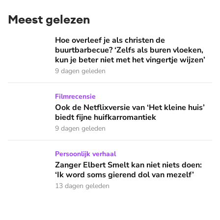
Meest gelezen
Hoe overleef je als christen de buurtbarbecue? ‘Zelfs als bur
Hoe overleef je als christen de
buurtbarbecue? ‘Zelfs als buren vloeken,
kun je beter niet met het vingertje wijzen’
9 dagen geleden
Ook de Netflixversie van ‘Het kleine huis’ biedt fijne huifka
Filmrecensie
Ook de Netflixversie van ‘Het kleine huis’
biedt fijne huifkarromantiek
9 dagen geleden
Zanger Elbert Smelt kan niet niets doen: ‘Ik word soms gier
Persoonlijk verhaal
Zanger Elbert Smelt kan niet niets doen:
‘Ik word soms gierend dol van mezelf’
13 dagen geleden