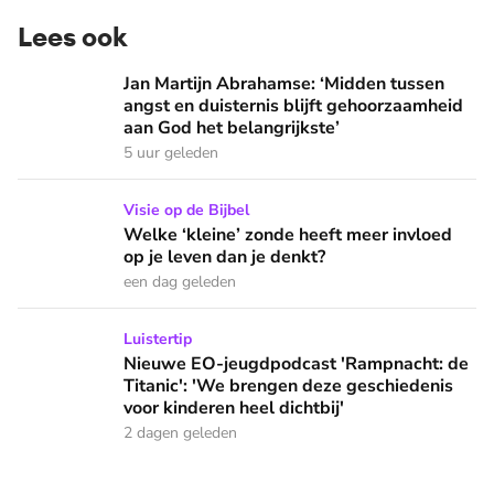
Lees ook
Jan Martijn Abrahamse: ‘Midden tussen angst en duisternis b
Jan Martijn Abrahamse: ‘Midden tussen
angst en duisternis blijft gehoorzaamheid
aan God het belangrijkste’
5 uur geleden
Welke ‘kleine’ zonde heeft meer invloed op je leven dan je 
Visie op de Bijbel
Welke ‘kleine’ zonde heeft meer invloed
op je leven dan je denkt?
een dag geleden
Nieuwe EO-jeugdpodcast 'Rampnacht: de Titanic': 'We brenge
Luistertip
Nieuwe EO-jeugdpodcast 'Rampnacht: de
Titanic': 'We brengen deze geschiedenis
voor kinderen heel dichtbij'
2 dagen geleden