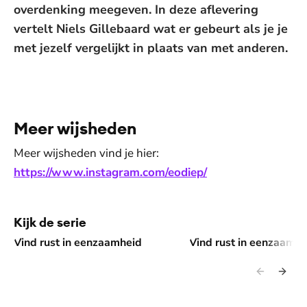
overdenking meegeven. In deze aflevering
vertelt Niels Gillebaard wat er gebeurt als je je
met jezelf vergelijkt in plaats van met anderen.
De weergave van deze video vereist jouw
toestemming voor social media cookies.
Toestemmingen aanpassen
Meer wijsheden
Meer wijsheden vind je hier:
https://www.instagram.com/eodiep/
Kijk de serie
Vind rust in eenzaamheid
Vind rust in eenzaamhe
Vind rust in eenzaamheid
Vind rust in eenzaamhe