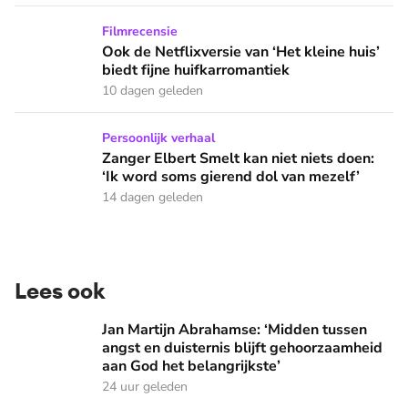
Ook de Netflixversie van ‘Het kleine huis’ biedt fijne huifka
Filmrecensie
Ook de Netflixversie van ‘Het kleine huis’
biedt fijne huifkarromantiek
10 dagen geleden
Zanger Elbert Smelt kan niet niets doen: ‘Ik word soms gier
Persoonlijk verhaal
Zanger Elbert Smelt kan niet niets doen:
‘Ik word soms gierend dol van mezelf’
14 dagen geleden
Lees ook
Jan Martijn Abrahamse: ‘Midden tussen angst en duisternis b
Jan Martijn Abrahamse: ‘Midden tussen
angst en duisternis blijft gehoorzaamheid
aan God het belangrijkste’
24 uur geleden