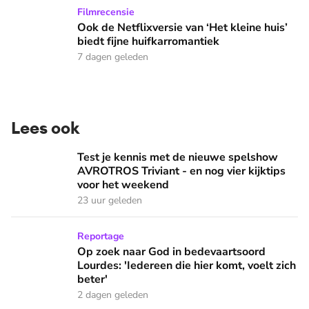
Ook de Netflixversie van ‘Het kleine huis’ biedt fijne huifka
Filmrecensie
Ook de Netflixversie van ‘Het kleine huis’
biedt fijne huifkarromantiek
7 dagen geleden
Lees ook
Test je kennis met de nieuwe spelshow AVROTROS Triviant -
Test je kennis met de nieuwe spelshow
AVROTROS Triviant - en nog vier kijktips
voor het weekend
23 uur geleden
Op zoek naar God in bedevaartsoord Lourdes: 'Iedereen die h
Reportage
Op zoek naar God in bedevaartsoord
Lourdes: 'Iedereen die hier komt, voelt zich
beter'
2 dagen geleden