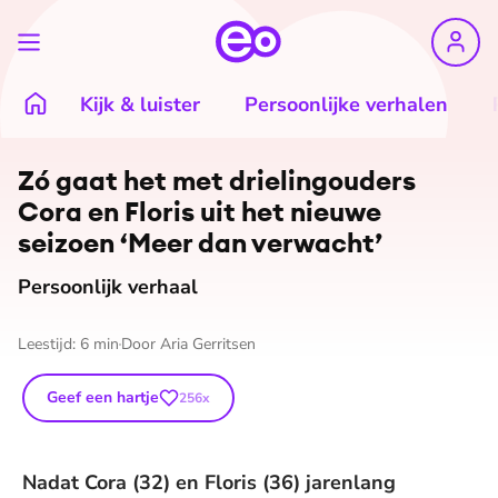
Kijk & luister
Persoonlijke verhalen
Zó gaat het met drie­lingou­ders
Cora en Floris uit het nieuwe
seizoen ‘Meer dan verwacht’
Persoonlijk verhaal
Leestijd:
6
min
Door
Aria Gerritsen
Geef een hartje
256
x
Nadat Cora (32) en Floris (36) jarenlang