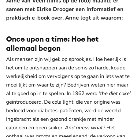
Anne van Veen (links op de foto) maakte er
samen met Elrike Drooger een informatief en
praktisch e-book over. Anne legt uit waarom:
Once upon a time: Hoe het
allemaal begon
Als mensen zijn wij gek op sprookjes. Hoe heerlijk is
het om te ontsnappen aan de soms zo harde, koude
werkelijkheid om vervolgens op te gaan in iets wat te
mooi lijkt om waar te zijn? Bedrijven weten hier maar
al te goed op in te spelen. In 1962 werd ‘
the diet coke’
geïntroduceerd. De cola light, die van origine was
bedoeld voor diabetes-patiënten, werd de wereld
ingebracht als een gezond drankje met minder
calorieën en geen suiker.
And guess what?
Het
onthaal was groots en meeslepend: de verkoop van