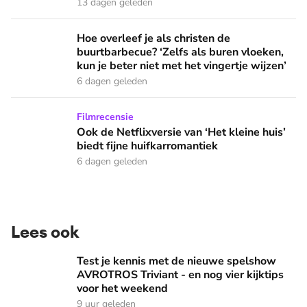
13 dagen geleden
Hoe overleef je als christen de buurtbarbecue? ‘Zelfs als bur
Hoe overleef je als christen de
buurtbarbecue? ‘Zelfs als buren vloeken,
kun je beter niet met het vingertje wijzen’
6 dagen geleden
Ook de Netflixversie van ‘Het kleine huis’ biedt fijne huifka
Filmrecensie
Ook de Netflixversie van ‘Het kleine huis’
biedt fijne huifkarromantiek
6 dagen geleden
Lees ook
Test je kennis met de nieuwe spelshow AVROTROS Triviant -
Test je kennis met de nieuwe spelshow
AVROTROS Triviant - en nog vier kijktips
voor het weekend
9 uur geleden