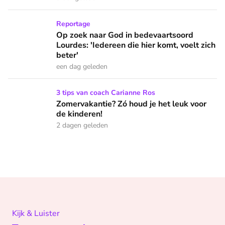
Op zoek naar God in bedevaartsoord Lourdes: 'Iedereen die h
Reportage
Op zoek naar God in bedevaartsoord
Lourdes: 'Iedereen die hier komt, voelt zich
beter'
een dag geleden
Zomervakantie? Zó houd je het leuk voor de kinderen!
3 tips van coach Carianne Ros
Zomervakantie? Zó houd je het leuk voor
de kinderen!
2 dagen geleden
Kijk & Luister