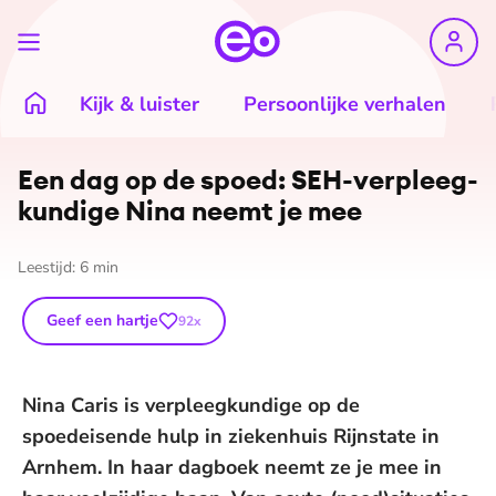
Kijk & luister
Persoonlijke verhalen
Een dag op de spoed: SEH-ver­pleeg­
kun­di­ge Nina neemt je mee
Leestijd:
6
min
Geef een hartje
92
x
Nina Caris is verpleegkundige op de
spoedeisende hulp in ziekenhuis Rijnstate in
Arnhem. In haar dagboek neemt ze je mee in