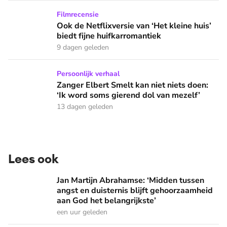
Ook de Netflixversie van ‘Het kleine huis’ biedt fijne huifka
Filmrecensie
Ook de Netflixversie van ‘Het kleine huis’
biedt fijne huifkarromantiek
9 dagen geleden
Zanger Elbert Smelt kan niet niets doen: ‘Ik word soms gier
Persoonlijk verhaal
Zanger Elbert Smelt kan niet niets doen:
‘Ik word soms gierend dol van mezelf’
13 dagen geleden
Lees ook
Jan Martijn Abrahamse: ‘Midden tussen angst en duisternis b
Jan Martijn Abrahamse: ‘Midden tussen
angst en duisternis blijft gehoorzaamheid
aan God het belangrijkste’
een uur geleden