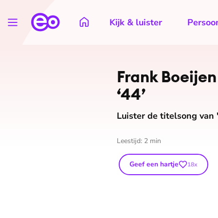
Kijk & luister
Persoon
Frank Boeijen
‘44’
Luister de titelsong van
Leestijd:
2
min
Geef een hartje
18
x