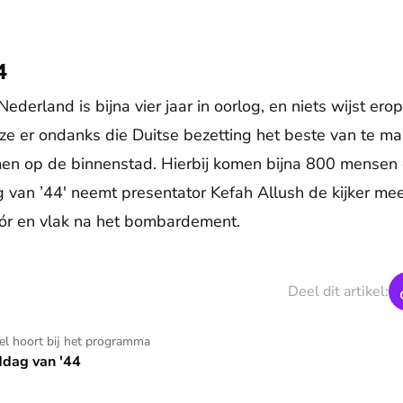
4
ederland is bijna vier jaar in oorlog, en niets wijst ero
 ze er ondanks die Duitse bezetting het beste van te ma
 op de binnenstad. Hierbij komen bijna 800 mensen o
 van ’44' neemt presentator Kefah Allush de kijker me
óór en vlak na het bombardement.
Deel dit artikel:
kel hoort bij het programma
dag van '44