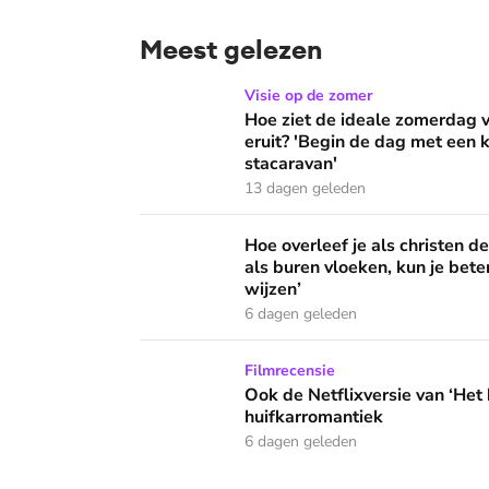
Meest gelezen
Hoe ziet de ideale zomerdag van Mirjam Bouw
Visie op de zomer
Hoe ziet de ideale zomerdag
eruit? 'Begin de dag met een k
stacaravan'
13 dagen geleden
Hoe overleef je als christen de buurtbarbecue
Hoe overleef je als christen d
als buren vloeken, kun je beter
wijzen’
6 dagen geleden
Ook de Netflixversie van ‘Het kleine huis’ bi
Filmrecensie
Ook de Netflixversie van ‘Het k
huifkarromantiek
6 dagen geleden