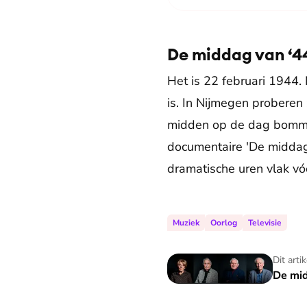
De middag van ‘4
Het is 22 februari 1944. N
is. In Nijmegen proberen
midden op de dag bommen
documentaire 'De middag
dramatische uren vlak v
Muziek
Oorlog
Televisie
De middag van '44
Dit arti
De mid