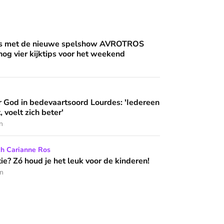
an'
uwe spelshow AVROTROS Triviant - en nog vier kijktips voor 
nis met de nieuwe spelshow AVROTROS
 nog vier kijktips voor het weekend
artsoord Lourdes: 'Iedereen die hier komt, voelt zich beter'
 God in bedevaartsoord Lourdes: 'Iedereen
 wijzen’
, voelt zich beter'
n
het leuk voor de kinderen!
ch Carianne Ros
e? Zó houd je het leuk voor de kinderen!
en