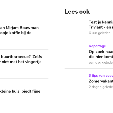
Lees ook
man eruit? 'Begin de dag met een kopje koffie bij de stacarav
Test je kennis met de nie
Test je ken
Triviant - en
 van Mirjam Bouwman
opje koffie bij de
6 uur geleden
Op zoek naar God in bedeva
Reportage
Op zoek naar
? ‘Zelfs als buren vloeken, kun je beter niet met het vingertje
e buurtbarbecue? ‘Zelfs
die hier komt
 niet met het vingertje
een dag gelede
Zomervakantie? Zó houd je 
3 tips van coa
Zomervakanti
edt fijne huifkarromantiek
2 dagen geled
leine huis’ biedt fijne