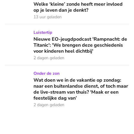
Welke ‘kleine’ zonde heeft meer invloed
op je leven dan je denkt?
13 uur geleden
Nieuwe EO-jeugdpodcast 'Rampnacht: de Titanic': 'We brenge
Luistertip
Nieuwe EO-jeugdpodcast 'Rampnacht: de
Titanic': 'We brengen deze geschiedenis
voor kinderen heel dichtbij'
2 dagen geleden
Wat doen we in de vakantie op zondag: naar een buitenlandse
Onder de zon
Wat doen we in de vakantie op zondag:
naar een buitenlandse dienst, of toch maar
de live-stream van thuis? ‘Maak er een
feestelijke dag van’
2 dagen geleden