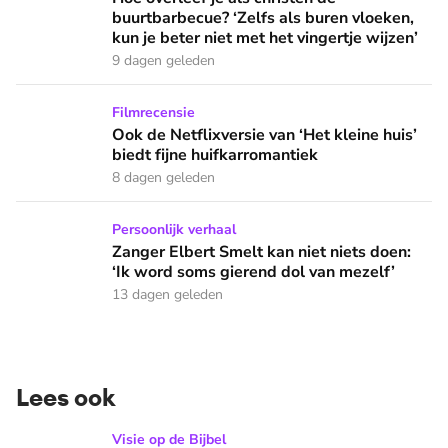
buurtbarbecue? ‘Zelfs als buren vloeken,
kun je beter niet met het vingertje wijzen’
9 dagen geleden
Ook de Netflixversie van ‘Het kleine huis’ biedt fijne huifka
Filmrecensie
Ook de Netflixversie van ‘Het kleine huis’
biedt fijne huifkarromantiek
8 dagen geleden
Zanger Elbert Smelt kan niet niets doen: ‘Ik word soms gier
Persoonlijk verhaal
Zanger Elbert Smelt kan niet niets doen:
‘Ik word soms gierend dol van mezelf’
13 dagen geleden
Lees ook
Welke ‘kleine’ zonde heeft meer invloed op je leven dan je 
Visie op de Bijbel