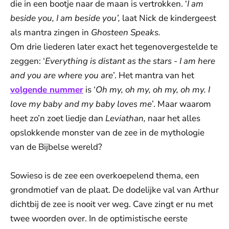
die in een bootje naar de maan is vertrokken. ‘
I am
beside you, I am beside you’
,
laat Nick de kindergeest
als mantra zingen in
Ghosteen Speaks.
Om drie liederen later exact het tegenovergestelde te
zeggen: ‘
Everything is distant as the stars - I am here
and you are where you are
’. Het mantra van het
volgende nummer
is ‘
Oh my, oh my, oh my, oh my. I
love my baby and my baby loves me
’. Maar waarom
heet zo’n zoet liedje dan
Leviathan,
naar het alles
opslokkende monster van de zee in de mythologie
van de Bijbelse wereld?
Sowieso is de zee een overkoepelend thema, een
grondmotief van de plaat. De dodelijke val van Arthur
dichtbij de zee is nooit ver weg. Cave zingt er nu met
twee woorden over. In de optimistische eerste