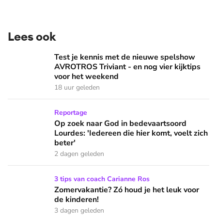
Lees ook
Test je kennis met de nieuwe spelshow AVROTROS Triviant -
Test je kennis met de nieuwe spelshow
AVROTROS Triviant - en nog vier kijktips
voor het weekend
18 uur geleden
Op zoek naar God in bedevaartsoord Lourdes: 'Iedereen die h
Reportage
Op zoek naar God in bedevaartsoord
Lourdes: 'Iedereen die hier komt, voelt zich
beter'
2 dagen geleden
Zomervakantie? Zó houd je het leuk voor de kinderen!
3 tips van coach Carianne Ros
Zomervakantie? Zó houd je het leuk voor
de kinderen!
3 dagen geleden