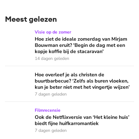
Meest gelezen
Hoe ziet de ideale zomerdag van Mirjam Bouwman eruit? 'Beg
Visie op de zomer
Hoe ziet de ideale zomerdag van Mirjam
Bouwman eruit? 'Begin de dag met een
kopje koffie bij de stacaravan'
14 dagen geleden
Hoe overleef je als christen de buurtbarbecue? ‘Zelfs als bur
Hoe overleef je als christen de
buurtbarbecue? ‘Zelfs als buren vloeken,
kun je beter niet met het vingertje wijzen’
7 dagen geleden
Ook de Netflixversie van ‘Het kleine huis’ biedt fijne huifka
Filmrecensie
Ook de Netflixversie van ‘Het kleine huis’
biedt fijne huifkarromantiek
7 dagen geleden