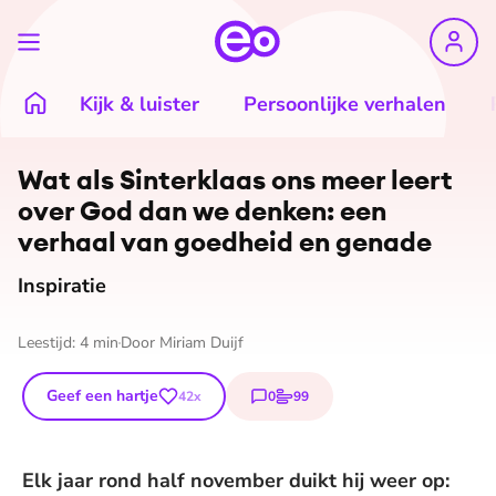
Kijk & luister
Persoonlijke verhalen
©
ANP
Wat als Sinterklaas ons meer leert
over God dan we denken: een
verhaal van goedheid en genade
Inspiratie
Leestijd:
4
min
Door
Miriam Duijf
Geef een hartje
0
99
42
x
reacties
stemmen
Elk jaar rond half november duikt hij weer op: