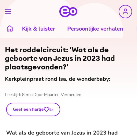
Kijk & luister
Persoonlijke verhalen
©
Willeke Brouwer
Het rod­del­cir­cuit: 'Wat als de
geboorte van Jezus in 2023 had
plaats­ge­von­den?'
Kerkpleinpraat rond Isa, de wonderbaby:
Leestijd:
8
min
Door
Maarten Vermeulen
Geef een hartje
8
x
Wat als de geboorte van Jezus in 2023 had