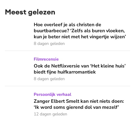
Meest gelezen
Hoe overleef je als christen de buurtbarbecue? ‘Zelfs als bur
Hoe overleef je als christen de
buurtbarbecue? ‘Zelfs als buren vloeken,
kun je beter niet met het vingertje wijzen’
8 dagen geleden
Ook de Netflixversie van ‘Het kleine huis’ biedt fijne huifka
Filmrecensie
Ook de Netflixversie van ‘Het kleine huis’
biedt fijne huifkarromantiek
8 dagen geleden
Zanger Elbert Smelt kan niet niets doen: ‘Ik word soms gier
Persoonlijk verhaal
Zanger Elbert Smelt kan niet niets doen:
‘Ik word soms gierend dol van mezelf’
12 dagen geleden