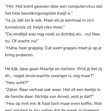
“Hm. Het komt gewoon door een computervirus dat
het hele bevolkingsregister kwijt is.”
“Ja, ja, dat zei ik ook. Maar als je eenmaal in zo’n
tunnelvisie zit, helpt niks meer.”
"De eindtijd was nog nooit zo dichtbij als… nu! Nee,
nu. Of wacht: nu!”
“Haha, heel grappig. Dat soort grapjes moet je op je
kring proberen.
Hé kijk, daar gaan Maartje en Jochem. Wist jij dat zij
eh... nogal onverwachts zwanger is, zeg maar?”
“Nee, echt?!”
“Zeker. Raar verhaal ook weer. Het zit een beetje in
de familie daar. Nichtje van Annet, wist je dat?”
“Hou op met me. Ik haal toch maar even koffie. Wat
een zondag! Je zou willen dat de preek zo boeiend