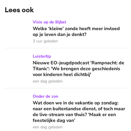
Lees ook
Welke ‘kleine’ zonde heeft meer invloed op je leven dan je 
Visie op de Bijbel
Welke ‘kleine’ zonde heeft meer invloed
op je leven dan je denkt?
3 uur geleden
Nieuwe EO-jeugdpodcast 'Rampnacht: de Titanic': 'We brenge
Luistertip
Nieuwe EO-jeugdpodcast 'Rampnacht: de
Titanic': 'We brengen deze geschiedenis
voor kinderen heel dichtbij'
een dag geleden
Wat doen we in de vakantie op zondag: naar een buitenlandse
Onder de zon
Wat doen we in de vakantie op zondag:
naar een buitenlandse dienst, of toch maar
de live-stream van thuis? ‘Maak er een
feestelijke dag van’
een dag geleden