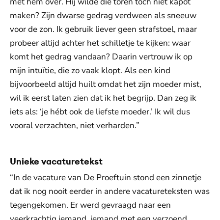
met hem over. Hij wilde die toren toch niet kapot
maken? Zijn dwarse gedrag verdween als sneeuw
voor de zon. Ik gebruik liever geen strafstoel, maar
probeer altijd achter het schilletje te kijken: waar
komt het gedrag vandaan? Daarin vertrouw ik op
mijn intuïtie, die zo vaak klopt. Als een kind
bijvoorbeeld altijd huilt omdat het zijn moeder mist,
wil ik eerst laten zien dat ik het begrijp. Dan zeg ik
iets als: ‘je hébt ook de liefste moeder.’ Ik wil dus
vooral verzachten, niet verharden.”
Unieke vacaturetekst
“In de vacature van De Proeftuin stond een zinnetje
dat ik nog nooit eerder in andere vacatureteksten was
tegengekomen. Er werd gevraagd naar een
veerkrachtig iemand, iemand met een verzoend