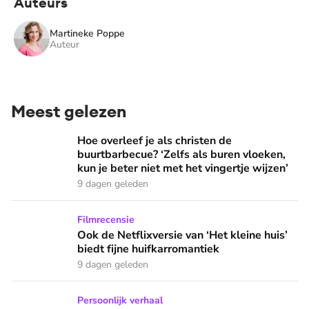
Auteurs
Martineke Poppe
Auteur
Meest gelezen
Hoe overleef je als christen de buurtbarbecue? ‘Zelfs als bur
Hoe overleef je als christen de
buurtbarbecue? ‘Zelfs als buren vloeken,
kun je beter niet met het vingertje wijzen’
9 dagen geleden
Ook de Netflixversie van ‘Het kleine huis’ biedt fijne huifka
Filmrecensie
Ook de Netflixversie van ‘Het kleine huis’
biedt fijne huifkarromantiek
9 dagen geleden
Zanger Elbert Smelt kan niet niets doen: ‘Ik word soms gier
Persoonlijk verhaal