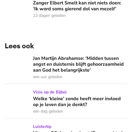
Zanger Elbert Smelt kan niet niets doen:
‘Ik word soms gierend dol van mezelf’
13 dagen geleden
Lees ook
Jan Martijn Abrahamse: ‘Midden tussen angst en duisternis b
Jan Martijn Abrahamse: ‘Midden tussen
angst en duisternis blijft gehoorzaamheid
aan God het belangrijkste’
een uur geleden
Welke ‘kleine’ zonde heeft meer invloed op je leven dan je 
Visie op de Bijbel
Welke ‘kleine’ zonde heeft meer invloed
op je leven dan je denkt?
een dag geleden
Nieuwe EO-jeugdpodcast 'Rampnacht: de Titanic': 'We brenge
Luistertip