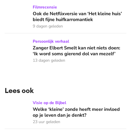
Ook de Netflixversie van ‘Het kleine huis’ biedt fijne huifka
Filmrecensie
Ook de Netflixversie van ‘Het kleine huis’
biedt fijne huifkarromantiek
9 dagen geleden
Zanger Elbert Smelt kan niet niets doen: ‘Ik word soms gier
Persoonlijk verhaal
Zanger Elbert Smelt kan niet niets doen:
‘Ik word soms gierend dol van mezelf’
13 dagen geleden
Lees ook
Welke ‘kleine’ zonde heeft meer invloed op je leven dan je 
Visie op de Bijbel
Welke ‘kleine’ zonde heeft meer invloed
op je leven dan je denkt?
23 uur geleden