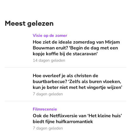
Meest gelezen
Hoe ziet de ideale zomerdag van Mirjam Bouwman eruit? 'Beg
Visie op de zomer
Hoe ziet de ideale zomerdag van Mirjam
Bouwman eruit? 'Begin de dag met een
kopje koffie bij de stacaravan'
14 dagen geleden
Hoe overleef je als christen de buurtbarbecue? ‘Zelfs als bur
Hoe overleef je als christen de
buurtbarbecue? ‘Zelfs als buren vloeken,
kun je beter niet met het vingertje wijzen’
7 dagen geleden
Ook de Netflixversie van ‘Het kleine huis’ biedt fijne huifka
Filmrecensie
Ook de Netflixversie van ‘Het kleine huis’
biedt fijne huifkarromantiek
7 dagen geleden