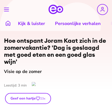
Kijk & luister
Persoonlijke verhalen
©
Nathalie van der Straten
Hoe ontspant Joram Kaat zich in de
zo­mer­va­kan­tie? 'Dag is geslaagd
met goed eten en een goed glas
wijn'
Visie op de zomer
Leestijd:
3
min
Geef een hartje
23
x