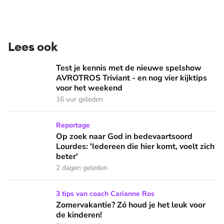
Lees ook
Test je kennis met de nieuwe spelshow AVROTROS Triviant -
Test je kennis met de nieuwe spelshow
AVROTROS Triviant - en nog vier kijktips
voor het weekend
16 uur geleden
Op zoek naar God in bedevaartsoord Lourdes: 'Iedereen die h
Reportage
Op zoek naar God in bedevaartsoord
Lourdes: 'Iedereen die hier komt, voelt zich
beter'
2 dagen geleden
Zomervakantie? Zó houd je het leuk voor de kinderen!
3 tips van coach Carianne Ros
Zomervakantie? Zó houd je het leuk voor
de kinderen!