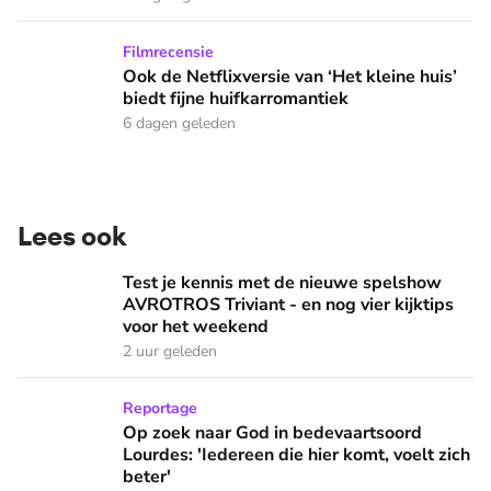
Ook de Netflixversie van ‘Het kleine huis’ biedt fijne huifka
Filmrecensie
Ook de Netflixversie van ‘Het kleine huis’
biedt fijne huifkarromantiek
6 dagen geleden
Lees ook
Test je kennis met de nieuwe spelshow AVROTROS Triviant -
Test je kennis met de nieuwe spelshow
AVROTROS Triviant - en nog vier kijktips
voor het weekend
2 uur geleden
Op zoek naar God in bedevaartsoord Lourdes: 'Iedereen die h
Reportage
Op zoek naar God in bedevaartsoord
Lourdes: 'Iedereen die hier komt, voelt zich
beter'