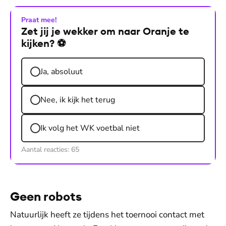
Praat mee!
Zet jij je wekker om naar Oranje te
kijken? ⚽️
Ja, absoluut
Nee, ik kijk het terug
Ik volg het WK voetbal niet
Aantal reacties:
65
Geen robots
Natuurlijk heeft ze tijdens het toernooi contact met