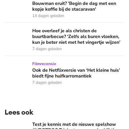
Bouwman eruit? 'Begin de dag met een
kopje koffie bij de stacaravan'
14 dagen geleden
Hoe overleef je als christen de buurtbarbecue? ‘Zelfs als bur
Hoe overleef je als christen de
buurtbarbecue? ‘Zelfs als buren vloeken,
kun je beter niet met het vingertje wijzen’
7 dagen geleden
Ook de Netflixversie van ‘Het kleine huis’ biedt fijne huifka
Filmrecensie
Ook de Netflixversie van ‘Het kleine huis’
biedt fijne huifkarromantiek
7 dagen geleden
Lees ook
Test je kennis met de nieuwe spelshow AVROTROS Triviant -
Test je kennis met de nieuwe spelshow