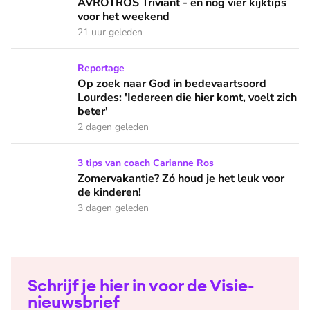
AVROTROS Triviant - en nog vier kijktips
voor het weekend
21 uur geleden
Op zoek naar God in bedevaartsoord Lourdes: 'Iedereen die h
Reportage
Op zoek naar God in bedevaartsoord
Lourdes: 'Iedereen die hier komt, voelt zich
beter'
2 dagen geleden
Zomervakantie? Zó houd je het leuk voor de kinderen!
3 tips van coach Carianne Ros
Zomervakantie? Zó houd je het leuk voor
de kinderen!
3 dagen geleden
Schrijf je hier in voor de Visie-
nieuwsbrief