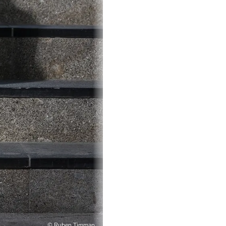
©
Ruben Timman