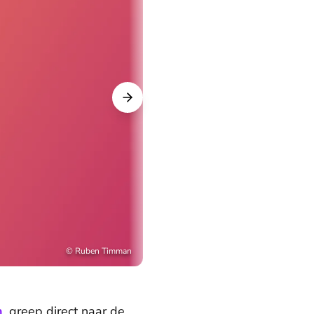
©
Ruben Timman
n
, greep direct naar de