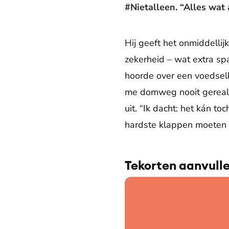
#Nietalleen. “Alles wat
Hij geeft het onmiddellij
zekerheid – wat extra spa
hoorde over een voedselb
me domweg nooit gerealis
uit. “Ik dacht: het kán t
hardste klappen moeten i
Tekorten aanvull