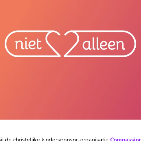
j de christelijke kindersponsor-organisatie
Compassio