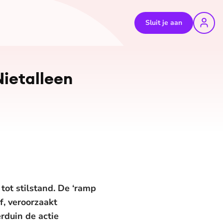
Sluit je aan
©
Ruben Timman
#Nietalleen
ot stilstand. De ‘ramp
f, veroorzaakt
rduin de actie