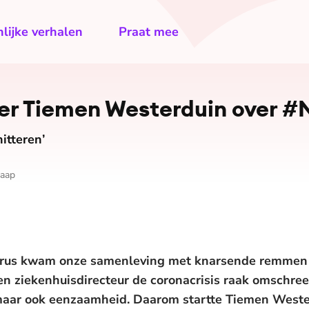
lijke verhalen
Praat mee
ne­mer Tiemen Westerduin over 
itteren’
haap
irus kwam onze samenleving met knarsende remmen t
een ziekenhuisdirecteur de coronacrisis raak omschree
maar ook eenzaamheid. Daarom startte Tiemen Weste