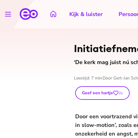
Kijk & luister
Persoon
Ini­ti­a­tief­
‘De kerk mag juist nú sch
Leestijd:
7
min
Door
Gert-Jan Sc
Geef een hartje
2
x
Door een voortrazend v
in slow-motion’, zoals 
onzekerheid en angst, 