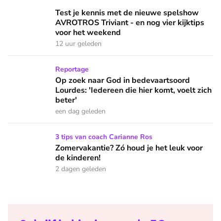
Test je kennis met de nieuwe spelshow AVROTROS Triviant -
Test je kennis met de nieuwe spelshow
AVROTROS Triviant - en nog vier kijktips
voor het weekend
12 uur geleden
Op zoek naar God in bedevaartsoord Lourdes: 'Iedereen die h
Reportage
Op zoek naar God in bedevaartsoord
Lourdes: 'Iedereen die hier komt, voelt zich
beter'
een dag geleden
Zomervakantie? Zó houd je het leuk voor de kinderen!
3 tips van coach Carianne Ros
Zomervakantie? Zó houd je het leuk voor
de kinderen!
2 dagen geleden