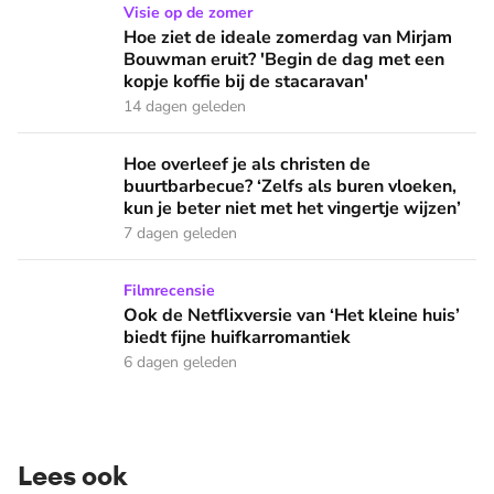
Hoe ziet de ideale zomerdag van Mirjam Bouwman eruit? 'Beg
Visie op de zomer
Hoe ziet de ideale zomerdag van Mirjam
Bouwman eruit? 'Begin de dag met een
kopje koffie bij de stacaravan'
14 dagen geleden
Hoe overleef je als christen de buurtbarbecue? ‘Zelfs als bur
Hoe overleef je als christen de
buurtbarbecue? ‘Zelfs als buren vloeken,
kun je beter niet met het vingertje wijzen’
7 dagen geleden
Ook de Netflixversie van ‘Het kleine huis’ biedt fijne huifka
Filmrecensie
Ook de Netflixversie van ‘Het kleine huis’
biedt fijne huifkarromantiek
6 dagen geleden
Lees ook