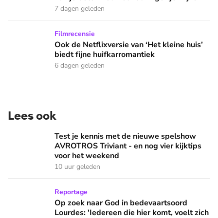
7 dagen geleden
Ook de Netflixversie van ‘Het kleine huis’ biedt fijne huifka
Filmrecensie
Ook de Netflixversie van ‘Het kleine huis’
biedt fijne huifkarromantiek
6 dagen geleden
Lees ook
Test je kennis met de nieuwe spelshow AVROTROS Triviant -
Test je kennis met de nieuwe spelshow
AVROTROS Triviant - en nog vier kijktips
voor het weekend
10 uur geleden
Op zoek naar God in bedevaartsoord Lourdes: 'Iedereen die h
Reportage
Op zoek naar God in bedevaartsoord
Lourdes: 'Iedereen die hier komt, voelt zich