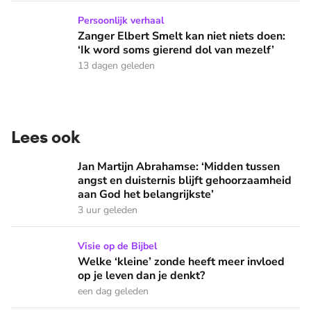
Zanger Elbert Smelt kan niet niets doen: ‘Ik word soms gier
Persoonlijk verhaal
Zanger Elbert Smelt kan niet niets doen:
‘Ik word soms gierend dol van mezelf’
13 dagen geleden
Lees ook
Jan Martijn Abrahamse: ‘Midden tussen angst en duisternis b
Jan Martijn Abrahamse: ‘Midden tussen
angst en duisternis blijft gehoorzaamheid
aan God het belangrijkste’
3 uur geleden
Welke ‘kleine’ zonde heeft meer invloed op je leven dan je 
Visie op de Bijbel
Welke ‘kleine’ zonde heeft meer invloed
op je leven dan je denkt?
een dag geleden