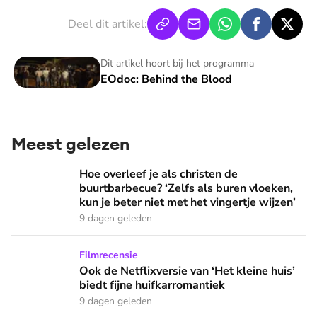
Deel dit artikel:
EOdoc: Behind the Blood
Dit artikel hoort bij het programma
EOdoc: Behind the Blood
Meest gelezen
Hoe overleef je als christen de buurtbarbecue? ‘Zelfs als bur
Hoe overleef je als christen de
buurtbarbecue? ‘Zelfs als buren vloeken,
kun je beter niet met het vingertje wijzen’
9 dagen geleden
Ook de Netflixversie van ‘Het kleine huis’ biedt fijne huifka
Filmrecensie
Ook de Netflixversie van ‘Het kleine huis’
biedt fijne huifkarromantiek
9 dagen geleden