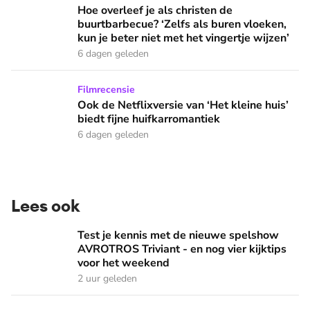
Hoe overleef je als christen de buurtbarbecue? ‘Zelfs als bur
Hoe overleef je als christen de
buurtbarbecue? ‘Zelfs als buren vloeken,
kun je beter niet met het vingertje wijzen’
6 dagen geleden
Ook de Netflixversie van ‘Het kleine huis’ biedt fijne huifka
Filmrecensie
Ook de Netflixversie van ‘Het kleine huis’
biedt fijne huifkarromantiek
6 dagen geleden
Lees ook
Test je kennis met de nieuwe spelshow AVROTROS Triviant -
Test je kennis met de nieuwe spelshow
AVROTROS Triviant - en nog vier kijktips
voor het weekend
2 uur geleden