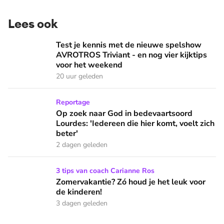
Lees ook
Test je kennis met de nieuwe spelshow AVROTROS Triviant -
Test je kennis met de nieuwe spelshow
AVROTROS Triviant - en nog vier kijktips
voor het weekend
20 uur geleden
Op zoek naar God in bedevaartsoord Lourdes: 'Iedereen die h
Reportage
Op zoek naar God in bedevaartsoord
Lourdes: 'Iedereen die hier komt, voelt zich
beter'
2 dagen geleden
Zomervakantie? Zó houd je het leuk voor de kinderen!
3 tips van coach Carianne Ros
Zomervakantie? Zó houd je het leuk voor
de kinderen!
3 dagen geleden