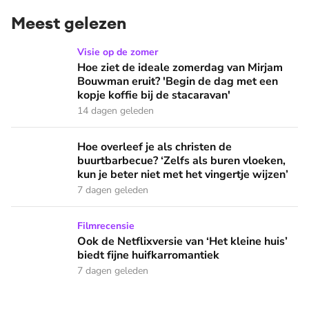
Meest gelezen
Hoe ziet de ideale zomerdag van Mirjam Bouwman eruit? 'Beg
Visie op de zomer
Hoe ziet de ideale zomerdag van Mirjam
Bouwman eruit? 'Begin de dag met een
kopje koffie bij de stacaravan'
14 dagen geleden
Hoe overleef je als christen de buurtbarbecue? ‘Zelfs als bur
Hoe overleef je als christen de
buurtbarbecue? ‘Zelfs als buren vloeken,
kun je beter niet met het vingertje wijzen’
7 dagen geleden
Ook de Netflixversie van ‘Het kleine huis’ biedt fijne huifka
Filmrecensie
Ook de Netflixversie van ‘Het kleine huis’
biedt fijne huifkarromantiek
7 dagen geleden