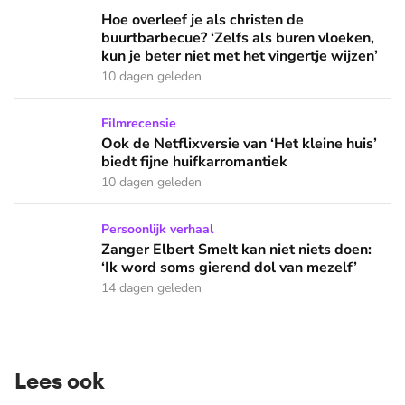
Hoe overleef je als christen de buurtbarbecue? ‘Zelfs als bur
Hoe overleef je als christen de
buurtbarbecue? ‘Zelfs als buren vloeken,
kun je beter niet met het vingertje wijzen’
10 dagen geleden
Ook de Netflixversie van ‘Het kleine huis’ biedt fijne huifka
Filmrecensie
Ook de Netflixversie van ‘Het kleine huis’
biedt fijne huifkarromantiek
10 dagen geleden
Zanger Elbert Smelt kan niet niets doen: ‘Ik word soms gier
Persoonlijk verhaal
Zanger Elbert Smelt kan niet niets doen:
‘Ik word soms gierend dol van mezelf’
14 dagen geleden
Lees ook