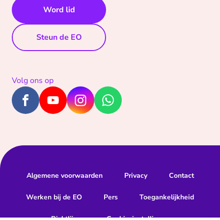
Word lid
Steun de EO
Volg ons op
Algemene voorwaarden
Privacy
Contact
Werken bij de EO
Pers
Toegankelijkheid
Richtlijnen
Cookie-instellingen