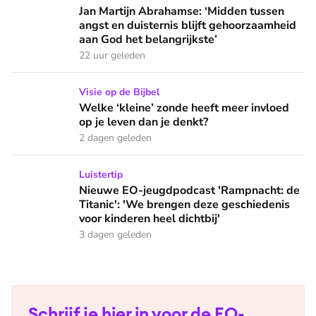
Jan Martijn Abrahamse: ‘Midden tussen angst en duisternis b
Jan Martijn Abrahamse: ‘Midden tussen
angst en duisternis blijft gehoorzaamheid
aan God het belangrijkste’
22 uur geleden
Welke ‘kleine’ zonde heeft meer invloed op je leven dan je 
Visie op de Bijbel
Welke ‘kleine’ zonde heeft meer invloed
op je leven dan je denkt?
2 dagen geleden
Nieuwe EO-jeugdpodcast 'Rampnacht: de Titanic': 'We brenge
Luistertip
Nieuwe EO-jeugdpodcast 'Rampnacht: de
Titanic': 'We brengen deze geschiedenis
voor kinderen heel dichtbij'
3 dagen geleden
Schrijf je hier in voor de EO-