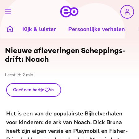
Kijk & luister
Persoonlijke verhalen
Nieuwe afleveringen Schep­pings­
drift: Noach
Leestijd:
2
min
Geef een hartje
0
x
Het is een van de populairste Bijbelverhalen
voor kinderen: de ark van Noach. Dick Bruna
heeft zijn eigen versie en Playmobil en Fisher-