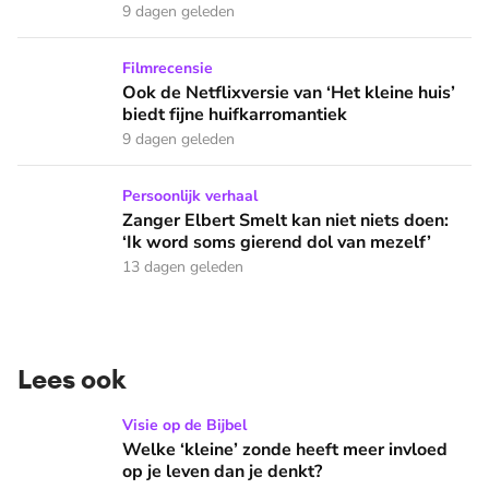
9 dagen geleden
Ook de Netflixversie van ‘Het kleine huis’ biedt fijne huifka
Filmrecensie
Ook de Netflixversie van ‘Het kleine huis’
biedt fijne huifkarromantiek
9 dagen geleden
Zanger Elbert Smelt kan niet niets doen: ‘Ik word soms gier
Persoonlijk verhaal
Zanger Elbert Smelt kan niet niets doen:
‘Ik word soms gierend dol van mezelf’
13 dagen geleden
Lees ook
Welke ‘kleine’ zonde heeft meer invloed op je leven dan je 
Visie op de Bijbel
Welke ‘kleine’ zonde heeft meer invloed
op je leven dan je denkt?