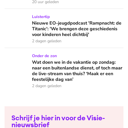
20 uur geleden
Nieuwe EO-jeugdpodcast 'Rampnacht: de Titanic': 'We brenge
Luistertip
Nieuwe EO-jeugdpodcast 'Rampnacht: de
Titanic': 'We brengen deze geschiedenis
voor kinderen heel dichtbij'
2 dagen geleden
Wat doen we in de vakantie op zondag: naar een buitenlandse
Onder de zon
Wat doen we in de vakantie op zondag:
naar een buitenlandse dienst, of toch maar
de live-stream van thuis? ‘Maak er een
feestelijke dag van’
2 dagen geleden
Schrijf je hier in voor de Visie-
nieuwsbrief