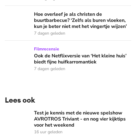
Hoe overleef je als christen de buurtbarbecue? ‘Zelfs als bur
Hoe overleef je als christen de
buurtbarbecue? ‘Zelfs als buren vloeken,
kun je beter niet met het vingertje wijzen’
7 dagen geleden
Ook de Netflixversie van ‘Het kleine huis’ biedt fijne huifka
Filmrecensie
Ook de Netflixversie van ‘Het kleine huis’
biedt fijne huifkarromantiek
7 dagen geleden
Lees ook
Test je kennis met de nieuwe spelshow AVROTROS Triviant -
Test je kennis met de nieuwe spelshow
AVROTROS Triviant - en nog vier kijktips
voor het weekend
16 uur geleden