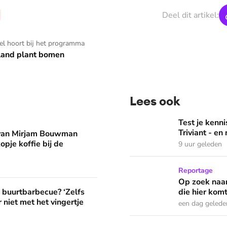
Deel dit artikel:
kel hoort bij het programma
land plant bomen
Lees ook
man eruit? 'Begin de dag met een kopje koffie bij de stacarav
Test je kennis met de nie
Test je ken
Triviant - en
 van Mirjam Bouwman
opje koffie bij de
9 uur geleden
Op zoek naar God in bedeva
Reportage
Op zoek naar
? ‘Zelfs als buren vloeken, kun je beter niet met het vingertje
e buurtbarbecue? ‘Zelfs
die hier komt
 niet met het vingertje
een dag gelede