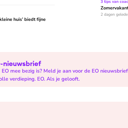
Zomervakantie? Zó houd je 
3 tips van coa
Zomervakanti
edt fijne huifkarromantiek
2 dagen geled
leine huis’ biedt fijne
EO-nieuwsbrief
 EO mee bezig is? Meld je aan voor de EO nieuwsbrief 
e verdieping. EO. Als je gelooft.