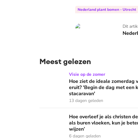
Nederland plant bomen - Utrecht
Nederland plant bomen
Dit arti
Neder
Meest gelezen
Hoe ziet de ideale zomerdag van Mirjam Bouw
Visie op de zomer
Hoe ziet de ideale zomerdag
eruit? 'Begin de dag met een k
stacaravan'
13 dagen geleden
Hoe overleef je als christen de buurtbarbecue
Hoe overleef je als christen d
als buren vloeken, kun je beter
wijzen’
6 dagen geleden