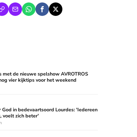
an'
uwe spelshow AVROTROS Triviant - en nog vier kijktips voor 
nis met de nieuwe spelshow AVROTROS
 nog vier kijktips voor het weekend
artsoord Lourdes: 'Iedereen die hier komt, voelt zich beter'
 God in bedevaartsoord Lourdes: 'Iedereen
 wijzen’
, voelt zich beter'
n