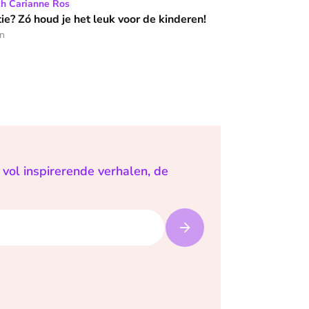
het leuk voor de kinderen!
ch Carianne Ros
e? Zó houd je het leuk voor de kinderen!
en
vol inspirerende verhalen, de