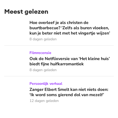
Meest gelezen
Hoe overleef je als christen de buurtbarbecue? ‘Zelfs als bur
Hoe overleef je als christen de
buurtbarbecue? ‘Zelfs als buren vloeken,
kun je beter niet met het vingertje wijzen’
8 dagen geleden
Ook de Netflixversie van ‘Het kleine huis’ biedt fijne huifka
Filmrecensie
Ook de Netflixversie van ‘Het kleine huis’
biedt fijne huifkarromantiek
8 dagen geleden
Zanger Elbert Smelt kan niet niets doen: ‘Ik word soms gier
Persoonlijk verhaal
Zanger Elbert Smelt kan niet niets doen:
‘Ik word soms gierend dol van mezelf’
12 dagen geleden