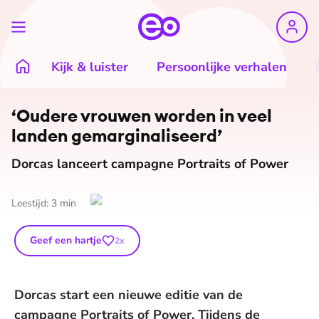
Kijk & luister
Persoonlijke verhalen
©
Red een Kind
‘Oudere vrouwen worden in veel
landen ge­mar­gi­na­li­seerd’
Dorcas lanceert campagne Portraits of Power
Leestijd:
3
min
Geef een hartje
2
x
Dorcas start een nieuwe editie van de
campagne Portraits of Power. Tijdens de