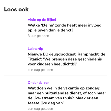
Lees ook
Welke ‘kleine’ zonde heeft meer invloed op je leven dan je 
Visie op de Bijbel
Welke ‘kleine’ zonde heeft meer invloed
op je leven dan je denkt?
3 uur geleden
Nieuwe EO-jeugdpodcast 'Rampnacht: de Titanic': 'We brenge
Luistertip
Nieuwe EO-jeugdpodcast 'Rampnacht: de
Titanic': 'We brengen deze geschiedenis
voor kinderen heel dichtbij'
een dag geleden
Wat doen we in de vakantie op zondag: naar een buitenlandse
Onder de zon
Wat doen we in de vakantie op zondag:
naar een buitenlandse dienst, of toch maar
de live-stream van thuis? ‘Maak er een
feestelijke dag van’
een dag geleden