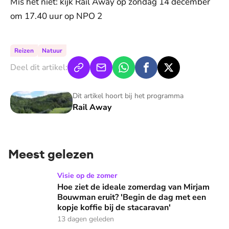
Mis het niet: kijk Rail Away op zondag 14 december
om 17.40 uur op NPO 2
Reizen
Natuur
Deel dit artikel:
Rail Away
Dit artikel hoort bij het programma
Rail Away
Meest gelezen
Hoe ziet de ideale zomerdag van Mirjam Bouwman eruit? 'Beg
Visie op de zomer
Hoe ziet de ideale zomerdag van Mirjam
Bouwman eruit? 'Begin de dag met een
kopje koffie bij de stacaravan'
13 dagen geleden