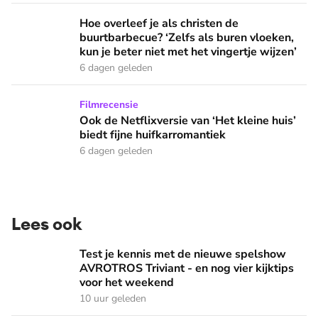
Hoe overleef je als christen de buurtbarbecue? ‘Zelfs als bur
Hoe overleef je als christen de
buurtbarbecue? ‘Zelfs als buren vloeken,
kun je beter niet met het vingertje wijzen’
6 dagen geleden
Ook de Netflixversie van ‘Het kleine huis’ biedt fijne huifka
Filmrecensie
Ook de Netflixversie van ‘Het kleine huis’
biedt fijne huifkarromantiek
6 dagen geleden
Lees ook
Test je kennis met de nieuwe spelshow AVROTROS Triviant -
Test je kennis met de nieuwe spelshow
AVROTROS Triviant - en nog vier kijktips
voor het weekend
10 uur geleden