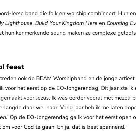
oord-Ierse band die folk en worship combineert. Hun e
y Lighthouse
,
Build Your Kingdom Here
en
Counting Ev
et hun kenmerkende sound maken ze complexe geloofst
l feest
etreden ook de BEAM Worshipband en de jonge artiest 
ik voor het eerst op de EO-Jongerendag. Dit jaar sta ik 
e gemaakt voor Jezus. Ik was eerder vooral met mezelf b
rlangde daar wel naar. Vorig jaar heb ik me laten dop
ven.’
Op de EO-Jongerendag ga ik voor het eerst open ov
 om voor God te gaan. En ja, dat is best spannend."