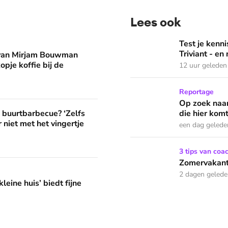
Lees ook
man eruit? 'Begin de dag met een kopje koffie bij de stacarav
Test je kennis met de nie
Test je ken
Triviant - en
 van Mirjam Bouwman
opje koffie bij de
12 uur geleden
Op zoek naar God in bedeva
Reportage
Op zoek naar
? ‘Zelfs als buren vloeken, kun je beter niet met het vingertje
e buurtbarbecue? ‘Zelfs
die hier komt
 niet met het vingertje
een dag gelede
Zomervakantie? Zó houd je 
3 tips van coa
Zomervakanti
edt fijne huifkarromantiek
2 dagen geled
leine huis’ biedt fijne