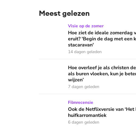
Meest gelezen
Hoe ziet de ideale zomerdag van Mirjam Bouw
Visie op de zomer
Hoe ziet de ideale zomerdag
eruit? 'Begin de dag met een k
stacaravan'
14 dagen geleden
Hoe overleef je als christen de buurtbarbecue
Hoe overleef je als christen d
als buren vloeken, kun je beter
wijzen’
7 dagen geleden
Ook de Netflixversie van ‘Het kleine huis’ bi
Filmrecensie
Ook de Netflixversie van ‘Het k
huifkarromantiek
6 dagen geleden