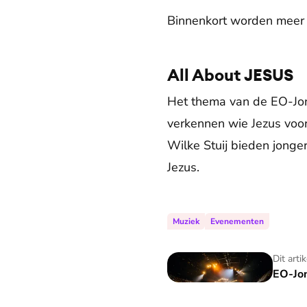
Binnenkort worden meer
All About JESUS
Het thema van de EO-Jo
verkennen wie Jezus voor
Wilke Stuij bieden jonge
Jezus.
Muziek
Evenementen
EO-Jongerendag 2025: All 
Dit arti
EO-Jon