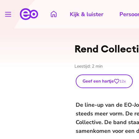
Kijk & luister
Persoon
Rend Collect
Leestijd:
2
min
Geef een hartje
12
x
De line-up van de EO-Jo
steeds meer vorm. De r
Collective. De band st
samenkomen voor een da