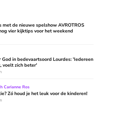
an'
uwe spelshow AVROTROS Triviant - en nog vier kijktips voor 
nis met de nieuwe spelshow AVROTROS
 nog vier kijktips voor het weekend
artsoord Lourdes: 'Iedereen die hier komt, voelt zich beter'
 God in bedevaartsoord Lourdes: 'Iedereen
 wijzen’
, voelt zich beter'
n
het leuk voor de kinderen!
ch Carianne Ros
e? Zó houd je het leuk voor de kinderen!
en