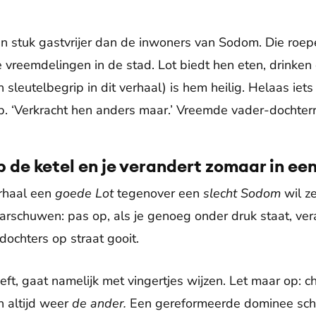
en stuk gastvrijer dan de inwoners van Sodom. Die roe
e vreemdelingen in de stad. Lot biedt hen eten, drinke
 sleutelbegrip in dit verhaal) is hem heilig. Helaas iets t
op. ‘Verkracht hen anders maar.’ Vreemde vader-dochterr
p de ketel en je verandert zomaar in een
erhaal een
goede
Lot
tegenover een
slecht Sodom
wil ze
arschuwen: pas op, als je genoeg onder druk staat, vera
n dochters op straat gooit.
eft, gaat namelijk met vingertjes wijzen. Let maar op: c
 altijd weer
de ander
.
Een gereformeerde dominee sch