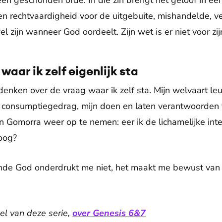
een geschonden orde. In die zin brengt het geloof in ee
een rechtvaardigheid voor de uitgebuite, mishandelde, v
l zijn wanneer God oordeelt. Zijn wet is er niet voor zij
aar ik zelf eigenlijk sta
denken over de vraag waar ik zelf sta. Mijn welvaart l
jn consumptiegedrag, mijn doen en laten verantwoorden
 Gomorra weer op te nemen: eer ik de lichamelijke integ
hoog?
ende God onderdrukt me niet, het maakt me bewust van m
eel van deze serie,
over Genesis 6&7