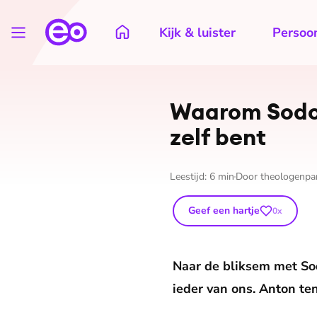
Kijk & luister
Persoon
Waarom Sodom 
zelf bent
Leestijd:
6
min
Door
theologenpa
Geef een hartje
0
x
Naar de bliksem met So
ieder van ons. Anton ten