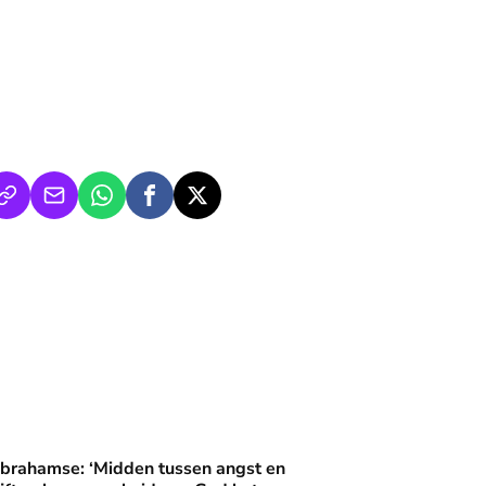
 wijzen’
dden tussen angst en duisternis blijft gehoorzaamheid aan God
Abrahamse: ‘Midden tussen angst en