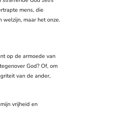
n straffende God zelfs
ertrapte mens, die
n welzijn, maar het onze.
eunt op de armoede van
 tegenover God? Of, om
riteit van de ander,
ijn vrijheid en