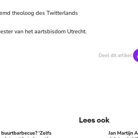
oemd theoloog des Twitterlands
iester van het aartsbisdom Utrecht.
Deel dit artikel:
Lees ook
? ‘Zelfs als buren vloeken, kun je beter niet met het vingertje
Jan Martijn Abrahamse: ‘Mi
e buurtbarbecue? ‘Zelfs
Jan Martijn 