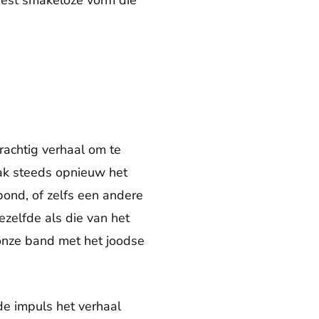
eest smakeloze vorm die
rachtig verhaal om te
tak steeds opnieuw het
bond, of zelfs een andere
zelfde als die van het
onze band met het joodse
de impuls het verhaal