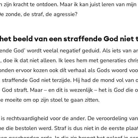
an zijn kracht te ontdoen. Maar ik kan juist leren van m
De zonde, de straf, de agressie?
het beeld van een straffende God niet 
fende God’ wordt veelal negatief geduid. Als iets van a
, doe ik dat niet alleen. Ik lees hem met generaties chri
onden ervoor kozen ook dít verhaal als Gods woord voor
straffende God niet terzijde. Hij had de mond vol van o
od straft. Maar – en dit is wezenlijk – het is
God
die o
e moeite om op zijn stoel te gaan zitten.
 is rechtvaardigheid voor de ander. De veroordeling van
e die bestolen werd. Straf is dus niet in de eerste pla