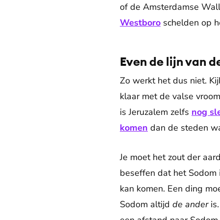
of de Amsterdamse Walle
Westboro
schelden op h
Even de lijn van 
Zo werkt het dus niet. K
klaar met de valse vroom
is Jeruzalem zelfs
nog sl
komen
dan de steden waa
Je moet het zout der aarde
beseffen dat het Sodom in
kan komen. Een ding moet
Sodom altijd
de
ander
is.