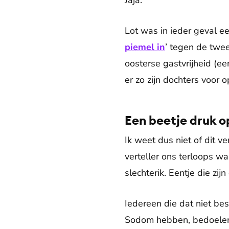
Jaja.
Lot was in ieder geval e
piemel in
’ tegen de twe
oosterse gastvrijheid (een
er zo zijn dochters voor 
Een beetje druk o
Ik weet dus niet of dit v
verteller ons terloops wa
slechterik. Eentje die zij
Iedereen die dat niet bes
Sodom hebben, bedoelen