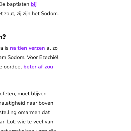
De baptisten
bij
 zout, zij zijn het Sodom.
n?
ja is
na tien verzen
al zo
aam Sodom. Voor Ezechiël
te oordeel
beter af zou
rofeten, moet blijven
 nalatigheid naar boven
tstelling omarmen dat
an Lot: wie te veel van