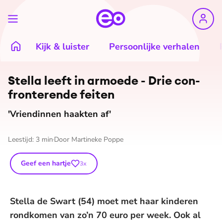
Kijk & luister
Persoonlijke verhalen
©
Brenda de Vries Bron: armoedefonds
Stella leeft in armoede - Drie con­
fron­te­ren­de feiten
'Vriendinnen haakten af'
Leestijd:
3
min
Door
Martineke Poppe
Geef een hartje
3
x
Stella de Swart (54) moet met haar kinderen
rondkomen van zo’n 70 euro per week. Ook al