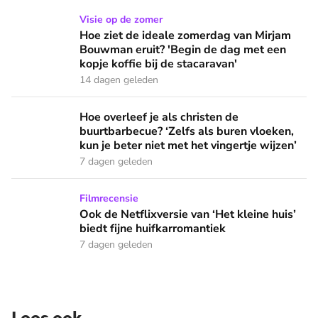
Hoe ziet de ideale zomerdag van Mirjam Bouwman eruit? 'Beg
Visie op de zomer
Hoe ziet de ideale zomerdag van Mirjam
Bouwman eruit? 'Begin de dag met een
kopje koffie bij de stacaravan'
14 dagen geleden
Hoe overleef je als christen de buurtbarbecue? ‘Zelfs als bur
Hoe overleef je als christen de
buurtbarbecue? ‘Zelfs als buren vloeken,
kun je beter niet met het vingertje wijzen’
7 dagen geleden
Ook de Netflixversie van ‘Het kleine huis’ biedt fijne huifka
Filmrecensie
Ook de Netflixversie van ‘Het kleine huis’
biedt fijne huifkarromantiek
7 dagen geleden
Lees ook