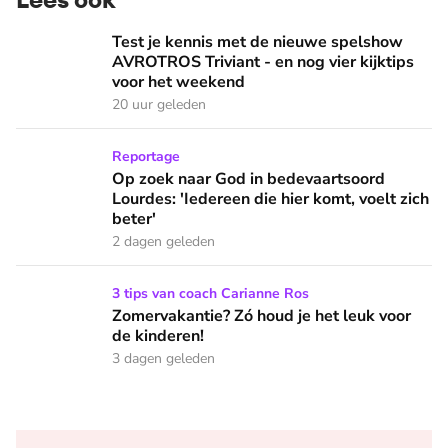
Test je kennis met de nieuwe spelshow AVROTROS Triviant -
Test je kennis met de nieuwe spelshow
AVROTROS Triviant - en nog vier kijktips
voor het weekend
20 uur geleden
Op zoek naar God in bedevaartsoord Lourdes: 'Iedereen die h
Reportage
Op zoek naar God in bedevaartsoord
Lourdes: 'Iedereen die hier komt, voelt zich
beter'
2 dagen geleden
Zomervakantie? Zó houd je het leuk voor de kinderen!
3 tips van coach Carianne Ros
Zomervakantie? Zó houd je het leuk voor
de kinderen!
3 dagen geleden