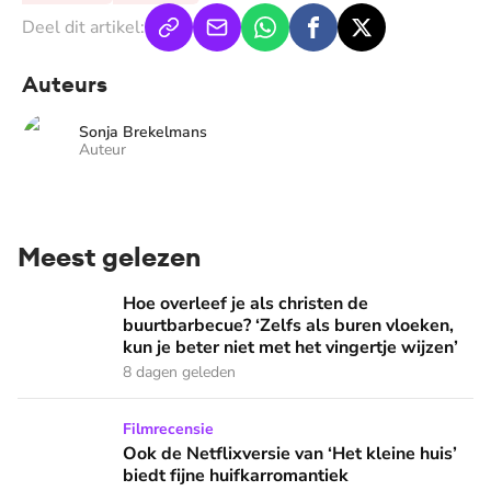
Deel dit artikel:
Auteurs
Sonja Brekelmans
Auteur
Meest gelezen
Hoe overleef je als christen de buurtbarbecue? ‘Zelfs als bur
Hoe overleef je als christen de
buurtbarbecue? ‘Zelfs als buren vloeken,
kun je beter niet met het vingertje wijzen’
8 dagen geleden
Ook de Netflixversie van ‘Het kleine huis’ biedt fijne huifka
Filmrecensie
Ook de Netflixversie van ‘Het kleine huis’
biedt fijne huifkarromantiek