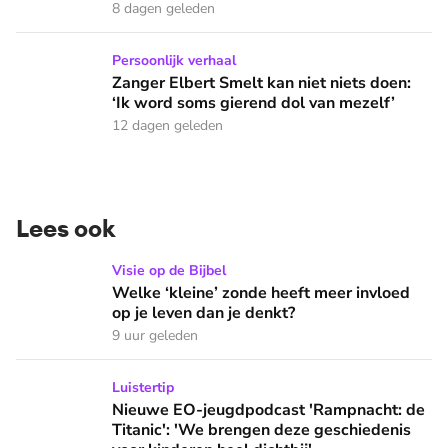
8 dagen geleden
Zanger Elbert Smelt kan niet niets doen: ‘Ik word soms gier
Persoonlijk verhaal
Zanger Elbert Smelt kan niet niets doen:
‘Ik word soms gierend dol van mezelf’
12 dagen geleden
Lees ook
Welke ‘kleine’ zonde heeft meer invloed op je leven dan je 
Visie op de Bijbel
Welke ‘kleine’ zonde heeft meer invloed
op je leven dan je denkt?
9 uur geleden
Nieuwe EO-jeugdpodcast 'Rampnacht: de Titanic': 'We brenge
Luistertip
Nieuwe EO-jeugdpodcast 'Rampnacht: de
Titanic': 'We brengen deze geschiedenis