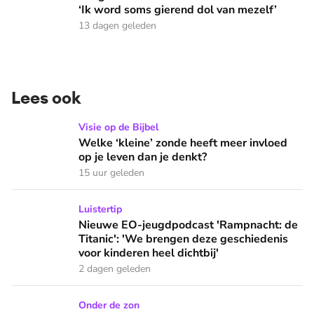
‘Ik word soms gierend dol van mezelf’
13 dagen geleden
Lees ook
Welke ‘kleine’ zonde heeft meer invloed op je leven dan je 
Visie op de Bijbel
Welke ‘kleine’ zonde heeft meer invloed
op je leven dan je denkt?
15 uur geleden
Nieuwe EO-jeugdpodcast 'Rampnacht: de Titanic': 'We brenge
Luistertip
Nieuwe EO-jeugdpodcast 'Rampnacht: de
Titanic': 'We brengen deze geschiedenis
voor kinderen heel dichtbij'
2 dagen geleden
Wat doen we in de vakantie op zondag: naar een buitenlandse
Onder de zon