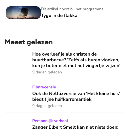
Tygo in de flakka
Dit artikel hoort bij het programma
Tygo in de flakka
Meest gelezen
Hoe overleef je als christen de buurtbarbecue? ‘Zelfs als bur
Hoe overleef je als christen de
buurtbarbecue? ‘Zelfs als buren vloeken,
kun je beter niet met het vingertje wijzen’
9 dagen geleden
Ook de Netflixversie van ‘Het kleine huis’ biedt fijne huifka
Filmrecensie
Ook de Netflixversie van ‘Het kleine huis’
biedt fijne huifkarromantiek
9 dagen geleden
Zanger Elbert Smelt kan niet niets doen: ‘Ik word soms gier
Persoonlijk verhaal
Zanger Elbert Smelt kan niet niets doen: