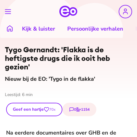
Kijk & luister
Persoonlijke verhalen
Tygo Gernandt: 'Flakka is de
heftigste drugs die ik ooit heb
gezien'
Nieuw bij de EO: 'Tygo in de flakka'
Leestijd:
6
min
Geef een hartje
0
1154
70
x
reacties
stemmen
Na eerdere documentaires over GHB en de