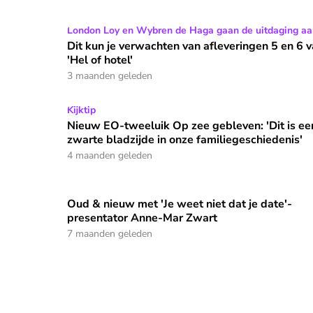
Dit kun je verwachten van afleveringen 5 en 6 van
London Loy en Wybren de Haga gaan de uitdaging aa
Dit kun je verwachten van afleveringen 5 en 6 
'Hel of hotel'
3 maanden geleden
Nieuw EO-tweeluik Op zee gebleven: 'Dit is een z
Kijktip
Nieuw EO-tweeluik Op zee gebleven: 'Dit is ee
zwarte bladzijde in onze familiegeschiedenis'
4 maanden geleden
Oud & nieuw met 'Je weet niet dat je date'-
Oud & nieuw met 'Je weet niet dat je date'-pre
presentator Anne-Mar Zwart
7 maanden geleden