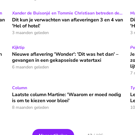
 'Hel of hotel'
n
Dit kun je verwachten van afleveringen 3 en 4 van 'Hel of
Xander de Buisonjé en Tommie Christiaan betreden de
Di
Ma
bajes
van
Dit kun je verwachten van afleveringen 3 en 4 van
Di
'Hel of hotel'
'H
3 maanden geleden
3 
warte bladzijde in onze familiegeschiedenis'
Nieuwe aflevering 'Wonder': 'Dit was het dan' – gevange
Kijktip
Je
Pe
n
Nieuwe aflevering 'Wonder': 'Dit was het dan' –
J
gevangen in een gekapseisde watertaxi
zo
li
6 maanden geleden
7 
sentator Anne-Mar Zwart
Laatste column Martine: 'Waarom er moed nodig is om te
Column
Le
Ty
Laatste column Martine: 'Waarom er moed nodig
Le
is om te kiezen voor bloei'
Le
8 maanden geleden
10