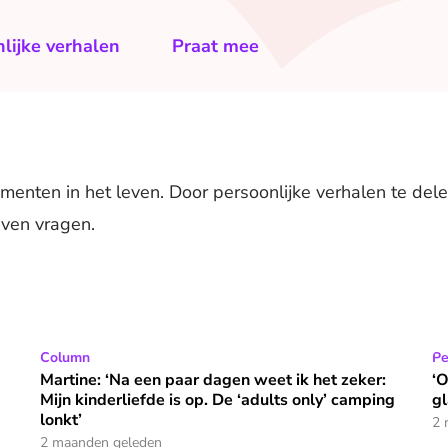
lijke verhalen
Praat mee
menten in het leven. Door persoonlijke verhalen te dele
even vragen.
n ziektevrees afkom’
Martine: ‘Na een paar dagen weet ik het zeker: Mijn kinder
Column
‘O
Pe
Martine: ‘Na een paar dagen weet ik het zeker:
‘O
Mijn kinderliefde is op. De ‘adults only’ camping
g
lonkt’
2 
2 maanden geleden