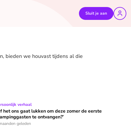
Sluit je aan
n, bieden we houvast tijdens al die
liefde is op. De ‘adults only’ camping lonkt’
f het ons gaat lukken om deze zomer de eerste glampinggaste
rsoonlijk verhaal
f het ons gaat lukken om deze zomer de eerste
lampinggasten te ontvangen?’
maanden geleden