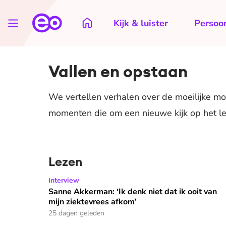
Kijk & luister
Persoon
Vallen en opstaan
We vertellen verhalen over de moeilijke mo
momenten die om een nieuwe kijk op het l
Lezen
Sanne Akkerman: ‘Ik denk niet dat ik ooit van mij
Interview
Sanne Akkerman: ‘Ik denk niet dat ik ooit van
mijn ziektevrees afkom’
25 dagen geleden