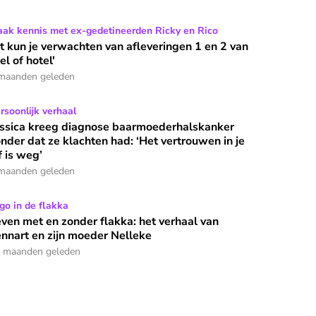
 hotel'
t kun je verwachten van afleveringen 1 en 2 van 'Hel of hotel'
ak kennis met ex-gedetineerden Ricky en Rico
t kun je verwachten van afleveringen 1 en 2 van
el of hotel'
maanden geleden
n in een gekapseisde watertaxi
ssica kreeg diagnose baarmoederhalskanker zonder dat ze klacht
rsoonlijk verhaal
essica kreeg diagnose baarmoederhalskanker
nder dat ze klachten had: ‘Het vertrouwen in je
jf is weg’
maanden geleden
 kiezen voor bloei'
ven met en zonder flakka: het verhaal van Lennart en zijn moe
go in de flakka
ven met en zonder flakka: het verhaal van
nnart en zijn moeder Nelleke
 maanden geleden