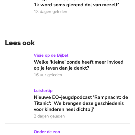
‘Ik word soms gierend dol van mezelf’
13 dagen geleden
Lees ook
Welke ‘kleine’ zonde heeft meer invloed op je leven dan je 
Visie op de Bijbel
Welke ‘kleine’ zonde heeft meer invloed
op je leven dan je denkt?
16 uur geleden
Nieuwe EO-jeugdpodcast 'Rampnacht: de Titanic': 'We brenge
Luistertip
Nieuwe EO-jeugdpodcast 'Rampnacht: de
Titanic': 'We brengen deze geschiedenis
voor kinderen heel dichtbij'
2 dagen geleden
Wat doen we in de vakantie op zondag: naar een buitenlandse
Onder de zon