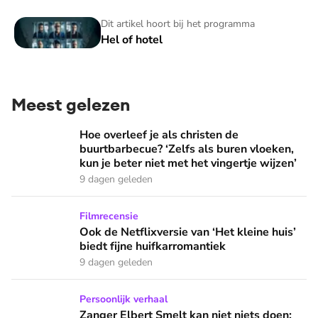
Hel of hotel
Dit artikel hoort bij het programma
Hel of hotel
Meest gelezen
Hoe overleef je als christen de buurtbarbecue? ‘Zelfs als bur
Hoe overleef je als christen de
buurtbarbecue? ‘Zelfs als buren vloeken,
kun je beter niet met het vingertje wijzen’
9 dagen geleden
Ook de Netflixversie van ‘Het kleine huis’ biedt fijne huifka
Filmrecensie
Ook de Netflixversie van ‘Het kleine huis’
biedt fijne huifkarromantiek
9 dagen geleden
Zanger Elbert Smelt kan niet niets doen: ‘Ik word soms gier
Persoonlijk verhaal
Zanger Elbert Smelt kan niet niets doen: