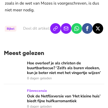
zoals in de wet van Mozes is voorgeschreven, is dus
niet meer nodig.
Deel dit artikel:
Bijbel
Meest gelezen
Hoe overleef je als christen de buurtbarbecue? ‘Zelfs als bur
Hoe overleef je als christen de
buurtbarbecue? ‘Zelfs als buren vloeken,
kun je beter niet met het vingertje wijzen’
8 dagen geleden
Ook de Netflixversie van ‘Het kleine huis’ biedt fijne huifka
Filmrecensie
Ook de Netflixversie van ‘Het kleine huis’
biedt fijne huifkarromantiek
8 dagen geleden