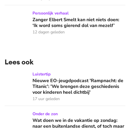
Zanger Elbert Smelt kan niet niets doen: ‘Ik word soms gier
Persoonlijk verhaal
Zanger Elbert Smelt kan niet niets doen:
‘Ik word soms gierend dol van mezelf’
12 dagen geleden
Lees ook
Nieuwe EO-jeugdpodcast 'Rampnacht: de Titanic': 'We brenge
Luistertip
Nieuwe EO-jeugdpodcast 'Rampnacht: de
Titanic': 'We brengen deze geschiedenis
voor kinderen heel dichtbij'
17 uur geleden
Wat doen we in de vakantie op zondag: naar een buitenlandse
Onder de zon
Wat doen we in de vakantie op zondag:
naar een buitenlandse dienst, of toch maar