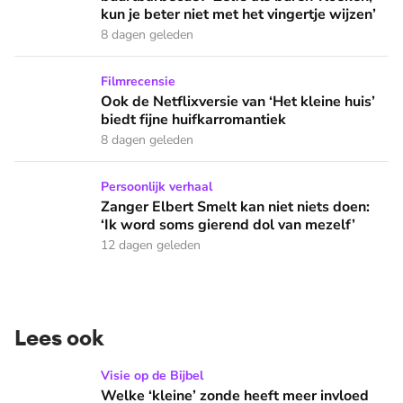
kun je beter niet met het vingertje wijzen’
8 dagen geleden
Ook de Netflixversie van ‘Het kleine huis’ biedt fijne huifka
Filmrecensie
Ook de Netflixversie van ‘Het kleine huis’
biedt fijne huifkarromantiek
8 dagen geleden
Zanger Elbert Smelt kan niet niets doen: ‘Ik word soms gier
Persoonlijk verhaal
Zanger Elbert Smelt kan niet niets doen:
‘Ik word soms gierend dol van mezelf’
12 dagen geleden
Lees ook
Welke ‘kleine’ zonde heeft meer invloed op je leven dan je 
Visie op de Bijbel
Welke ‘kleine’ zonde heeft meer invloed