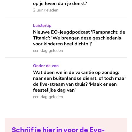
op je leven dan je denkt?
2 uur geleden
Nieuwe EO-jeugdpodcast 'Rampnacht: de Titanic': 'We brenge
Luistertip
Nieuwe EO-jeugdpodcast 'Rampnacht: de
Titanic': 'We brengen deze geschiedenis
voor kinderen heel dichtbij'
een dag geleden
Wat doen we in de vakantie op zondag: naar een buitenlandse
Onder de zon
Wat doen we in de vakantie op zondag:
naar een buitenlandse dienst, of toch maar
de live-stream van thuis? ‘Maak er een
feestelijke dag van’
een dag geleden
Schrijf je hier in voor de Eva-