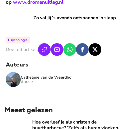
op
www.dromenuitleg.nl
Zo val jij ’s avonds ontspannen in slaap
Zo val jij ’s avonds ontspannen in slaap
Psychologie
Deel dit artikel:
Auteurs
Cathelijne van de Weerdhof
Auteur
Meest gelezen
Hoe overleef je als christen de buurtbarbecue? ‘Zelfs als bur
Hoe overleef je als christen de
buurtbarbecue? ‘Zelfs als buren vloeken,